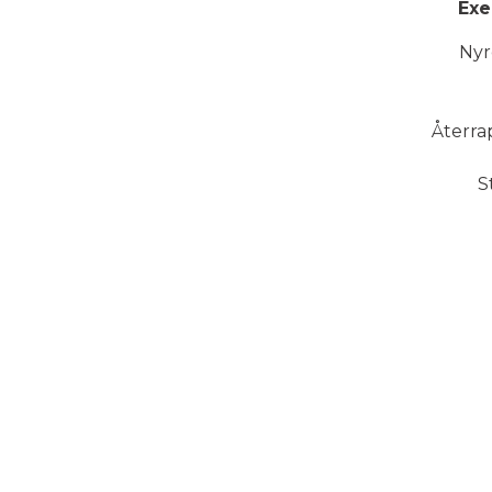
Exe
Nyr
Återra
S