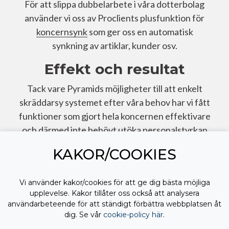
För att slippa dubbelarbete i våra dotterbolag
använder vi oss av Proclients plusfunktion för
koncernsynk
som ger oss en automatisk
synkning av artiklar, kunder osv.
Effekt och resultat
Tack vare Pyramids möjligheter till att enkelt
skräddarsy systemet efter våra behov har vi fått
funktioner som gjort hela koncernen effektivare
och därmed inte behövt utöka personalstyrkan
mer än nödvändigt.
KAKOR/COOKIES
Med Proclient har vi hela tiden ett stöd i våra
processer att utveckla vår verksamhet vidare
Vi använder kakor/cookies för att ge dig bästa möjliga
när nya utmaningar uppstår.
upplevelse. Kakor tillåter oss också att analysera
användarbeteende för att ständigt förbättra webbplatsen åt
dig. Se vår
cookie-policy här
.