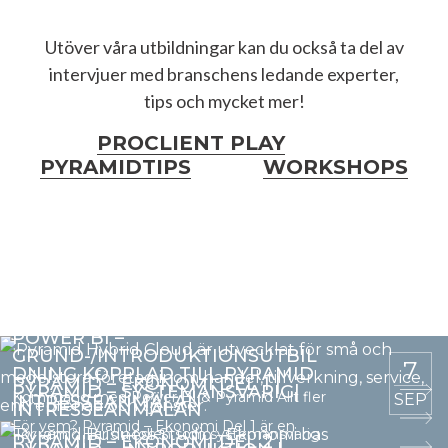
Utöver våra utbildningar kan du också ta del av
intervjuer med branschens ledande experter,
tips och mycket mer!
PROCLIENT PLAY
PYRAMIDTIPS
WORKSHOPS
POWER BI –
GRUND-/INTRODUKTIONSUTBIL
7
DNING KOPPLAD TILL PYRAMID​
PYRAMID – EKONOMI DEL 1 |
PYRAMID – SYSTEMANSVARIG|
Kom igång med Power BI & Pyramid Allt fler
SEP
INTRESSEANMÄLAN
INTRESSEANMÄLAN
För vem? Pyramid – Ekonomi Del 1 är en
För vem? Har du rollen som systemansvarig
PYRAMID – EKONOMI DEL 2 |