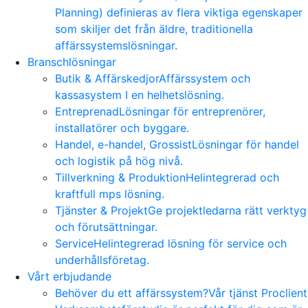
Planning) definieras av flera viktiga egenskaper
som skiljer det från äldre, traditionella
affärssystemslösningar.
Branschlösningar
Butik & Affärskedjor
Affärssystem och
kassasystem I en helhetslösning.
Entreprenad
Lösningar för entreprenörer,
installatörer och byggare.
Handel, e-handel, Grossist
Lösningar för handel
och logistik på hög nivå.
Tillverkning & Produktion
Helintegrerad och
kraftfull mps lösning.
Tjänster & Projekt
Ge projektledarna rätt verktyg
och förutsättningar.
Service
Helintegrerad lösning för service och
underhållsföretag.
Vårt erbjudande
Behöver du ett affärssystem?
Vår tjänst Proclient