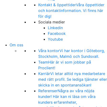
Kontakt & öppettider
Våra öppettider
och kontaktinformation. Vi finns här
för dig!
Sociala medier
Linkedin
Facebook
Youtube
Om oss
Våra kontor
Vi har kontor i Göteborg,
Stockholm, Malmö och Sundsvall.
Team
Här är vi som jobbar på
Proclient!
Karriär
Vi letar alltid nya medarbetare
med rätt profil. Se lediga tjänster eller
skicka in en spontanansökan!
Referenser
Några av våra nöjda
kunder! Här kan ni läsa om våra
kunders erfarenheter,