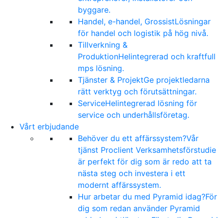
byggare.
Handel, e-handel, Grossist
Lösningar
för handel och logistik på hög nivå.
Tillverkning &
Produktion
Helintegrerad och kraftfull
mps lösning.
Tjänster & Projekt
Ge projektledarna
rätt verktyg och förutsättningar.
Service
Helintegrerad lösning för
service och underhållsföretag.
Vårt erbjudande
Behöver du ett affärssystem?
Vår
tjänst Proclient Verksamhetsförstudie
är perfekt för dig som är redo att ta
nästa steg och investera i ett
modernt affärssystem.
Hur arbetar du med Pyramid idag?
För
dig som redan använder Pyramid