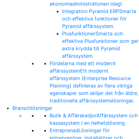
ekonomiadministrationen idag!
Integration Pyramid ERP
Smarta
och effektiva funktioner för
Pyramid affärssystem.
Plusfunktioner
Smarta och
effektiva Plusfunktioner som ger
extra krydda till Pyramid
affärssystem.
Fördelarna med ett modernt
affärssystem
Ett modernt
affärssystem (Enterprise Resource
Planning) definieras av flera viktiga
egenskaper som skiljer det från äldre,
traditionella affärssystemslösningar.
Branschlösningar
Butik & Affärskedjor
Affärssystem och
kassasystem I en helhetslösning.
Entreprenad
Lösningar för
entreprenörer, installatörer och