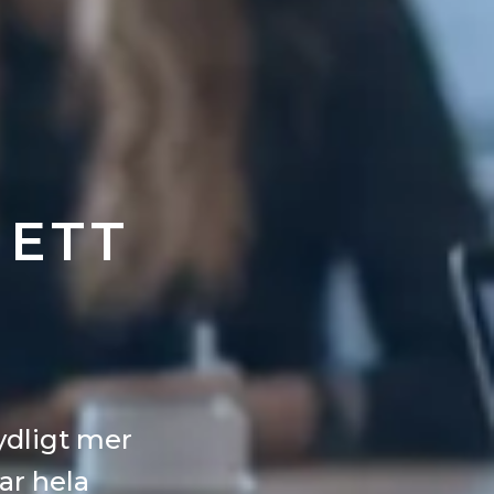
 ETT
M
ydligt mer
ar hela