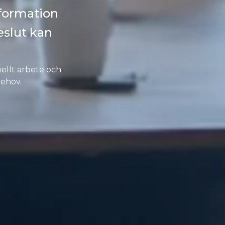
formation
eslut kan
ellt arbete och
behov.