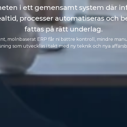
eten i ett gemensamt system där in
realtid, processer automatiseras och b
fattas på rätt underlag.
t, molnbaserat ERP får ni bättre kontroll, mindre manu
sning som utvecklas i takt med ny teknik och nya affärs