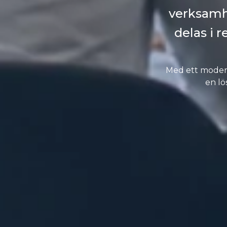
verksamh
delas i 
Med ett modern
en lö