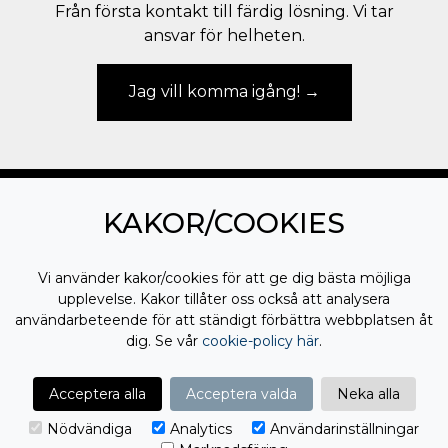
Från första kontakt till färdig lösning. Vi tar
ansvar för helheten.
Jag vill komma igång!
KAKOR/COOKIES
Jag samtycker till
behandling av mina
personuppgifter
Vi använder kakor/cookies för att ge dig bästa möjliga
upplevelse. Kakor tillåter oss också att analysera
EMAIL
användarbeteende för att ständigt förbättra webbplatsen åt
dig. Se vår
cookie-policy här
.
PROCLIENT
Acceptera alla
Acceptera valda
Neka alla
AFFÄRSSYSTEM / ERP
BRANSCHLÖSNINGAR
Nödvändiga
Analytics
Användarinställningar
VÅRT ERBJUDANDE
KUNSKAP