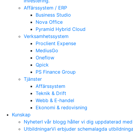
investering.
Affärssystem / ERP
Business Studio
Nova Office
Pyramid Hybrid Cloud
Verksamhetssystem
Proclient Expense
MediusGo
Oneflow
Qpick
PS Finance Group
Tjänster
Affärssystem
Teknik & Drift
Webb & E-handel
Ekonomi & redovisning
Kunskap
Nyheter
I vår blogg håller vi dig uppdaterad me
Utbildningar
Vi erbjuder schemalagda utbildning