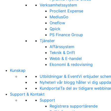
Verksamhetssystem
Proclient Expense
MediusGo
Oneflow
Qpick
PS Finance Group
Tjänster
Affärssystem
Teknik & Drift
Webb & E-handel
Ekonomi & redovisning
Kunskap
Utbildningar & Event
Vi erbjuder sche
Nyheter
I vår blogg håller vi dig upp
Kundportal
Ta del av tidigare webbina
Support & Kontakt
Support
Registrera supportärende