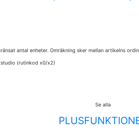
gränsat antal enheter. Omräkning sker mellan artikelns ordina
tstudio (rutinkod x0/x2)
Se alla
PLUSFUNKTION