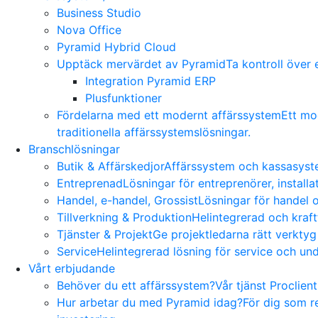
Business Studio
Nova Office
Pyramid Hybrid Cloud
Upptäck mervärdet av Pyramid
Ta kontroll över
Integration Pyramid ERP
Plusfunktioner
Fördelarna med ett modernt affärssystem
Ett mo
traditionella affärssystemslösningar.
Branschlösningar
Butik & Affärskedjor
Affärssystem och kassasyste
Entreprenad
Lösningar för entreprenörer, install
Handel, e-handel, Grossist
Lösningar för handel o
Tillverkning & Produktion
Helintegrerad och kraft
Tjänster & Projekt
Ge projektledarna rätt verktyg
Service
Helintegrerad lösning för service och und
Vårt erbjudande
Behöver du ett affärssystem?
Vår tjänst Proclien
Hur arbetar du med Pyramid idag?
För dig som r