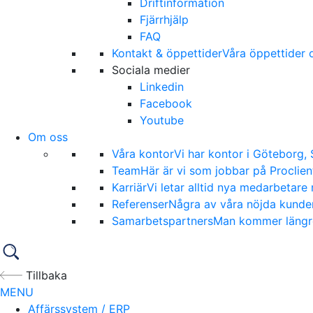
Driftinformation
Fjärrhjälp
FAQ
Kontakt & öppettider
Våra öppettider o
Sociala medier
Linkedin
Facebook
Youtube
Om oss
Våra kontor
Vi har kontor i Göteborg,
Team
Här är vi som jobbar på Proclien
Karriär
Vi letar alltid nya medarbetare 
Referenser
Några av våra nöjda kunder
Samarbetspartners
Man kommer längre 
Tillbaka
MENU
Affärssystem / ERP