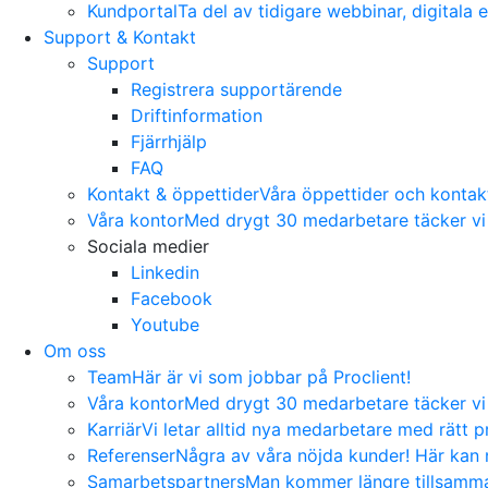
Kundportal
Ta del av tidigare webbinar, digitala
Support & Kontakt
Support
Registrera supportärende
Driftinformation
Fjärrhjälp
FAQ
Kontakt & öppettider
Våra öppettider och kontakti
Våra kontor
Med drygt 30 medarbetare täcker vi 
Sociala medier
Linkedin
Facebook
Youtube
Om oss
Team
Här är vi som jobbar på Proclient!
Våra kontor
Med drygt 30 medarbetare täcker vi 
Karriär
Vi letar alltid nya medarbetare med rätt pr
Referenser
Några av våra nöjda kunder! Här kan n
Samarbetspartners
Man kommer längre tillsamman