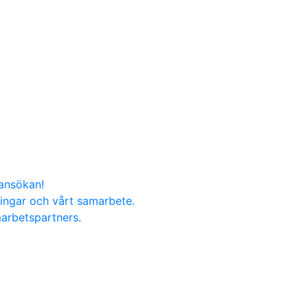
nansökan!
ningar och vårt samarbete.
marbetspartners.