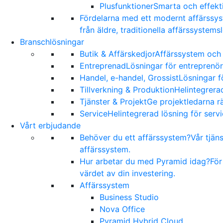
Plusfunktioner
Smarta och effekti
Fördelarna med ett modernt affärssy
från äldre, traditionella affärssystems
Branschlösningar
Butik & Affärskedjor
Affärssystem och 
Entreprenad
Lösningar för entreprenör
Handel, e-handel, Grossist
Lösningar f
Tillverkning & Produktion
Helintegrerad
Tjänster & Projekt
Ge projektledarna rä
Service
Helintegrerad lösning för serv
Vårt erbjudande
Behöver du ett affärssystem?
Vår tjän
affärssystem.
Hur arbetar du med Pyramid idag?
För
värdet av din investering.
Affärssystem
Business Studio
Nova Office
Pyramid Hybrid Cloud