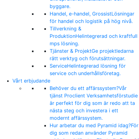
byggare.
Handel, e-handel, Grossist
Lösningar
för handel och logistik på hög nivå.
Tillverkning &
Produktion
Helintegrerad och kraftfull
mps lösning.
Tjänster & Projekt
Ge projektledarna
rätt verktyg och förutsättningar.
Service
Helintegrerad lösning för
service och underhållsföretag.
Vårt erbjudande
Behöver du ett affärssystem?
Vår
tjänst Proclient Verksamhetsförstudie
är perfekt för dig som är redo att ta
nästa steg och investera i ett
modernt affärssystem.
Hur arbetar du med Pyramid idag?
För
dig som redan använder Pyramid