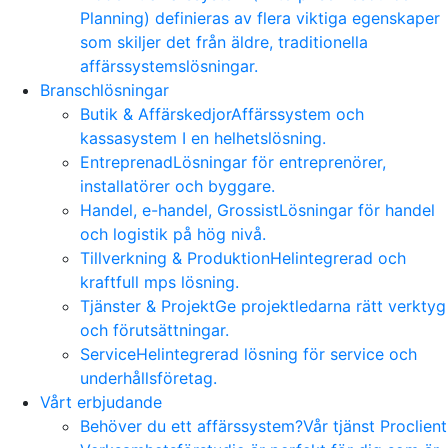
Planning) definieras av flera viktiga egenskaper
som skiljer det från äldre, traditionella
affärssystemslösningar.
Branschlösningar
Butik & Affärskedjor
Affärssystem och
kassasystem I en helhetslösning.
Entreprenad
Lösningar för entreprenörer,
installatörer och byggare.
Handel, e-handel, Grossist
Lösningar för handel
och logistik på hög nivå.
Tillverkning & Produktion
Helintegrerad och
kraftfull mps lösning.
Tjänster & Projekt
Ge projektledarna rätt verktyg
och förutsättningar.
Service
Helintegrerad lösning för service och
underhållsföretag.
Vårt erbjudande
Behöver du ett affärssystem?
Vår tjänst Proclient