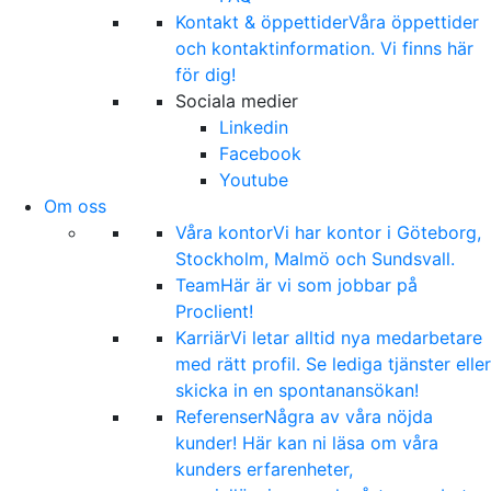
Kontakt & öppettider
Våra öppettider
och kontaktinformation. Vi finns här
för dig!
Sociala medier
Linkedin
Facebook
Youtube
Om oss
Våra kontor
Vi har kontor i Göteborg,
Stockholm, Malmö och Sundsvall.
Team
Här är vi som jobbar på
Proclient!
Karriär
Vi letar alltid nya medarbetare
med rätt profil. Se lediga tjänster eller
skicka in en spontanansökan!
Referenser
Några av våra nöjda
kunder! Här kan ni läsa om våra
kunders erfarenheter,