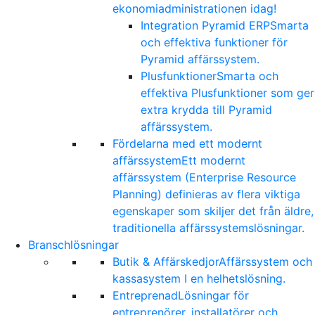
ekonomiadministrationen idag!
Integration Pyramid ERP
Smarta
och effektiva funktioner för
Pyramid affärssystem.
Plusfunktioner
Smarta och
effektiva Plusfunktioner som ger
extra krydda till Pyramid
affärssystem.
Fördelarna med ett modernt
affärssystem
Ett modernt
affärssystem (Enterprise Resource
Planning) definieras av flera viktiga
egenskaper som skiljer det från äldre,
traditionella affärssystemslösningar.
Branschlösningar
Butik & Affärskedjor
Affärssystem och
kassasystem I en helhetslösning.
Entreprenad
Lösningar för
entreprenörer, installatörer och