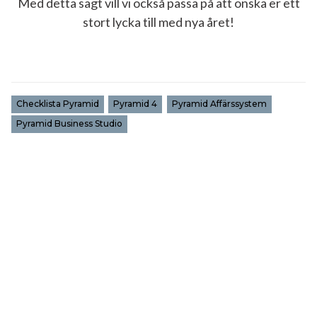
Med detta sagt vill vi också passa på att önska er ett
stort lycka till med nya året!
Checklista Pyramid
Pyramid 4
Pyramid Affärssystem
Pyramid Business Studio