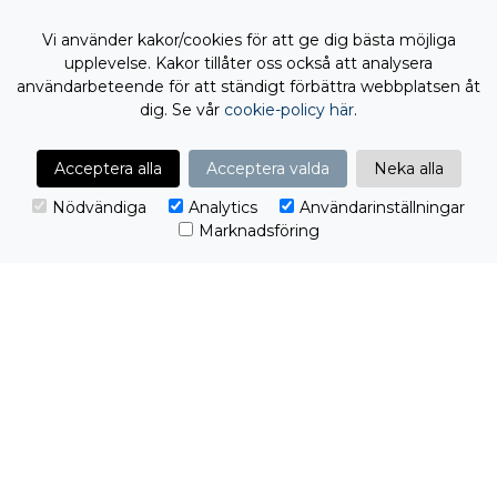
BUSINESS STUDIO
PYRAMID
Vi använder kakor/cookies för att ge dig bästa möjliga
Sommaren är en av få perioder på året då tempot
upplevelse. Kakor tillåter oss också att analysera
användarbeteende för att ständigt förbättra webbplatsen åt
PROCLIENT
Publicerat 22 jun 2026
dig. Se vår
cookie-policy här
.
Acceptera alla
Acceptera valda
Neka alla
Nödvändiga
Analytics
Användarinställningar
UNDVIK ATT BLI LURAD AV BEDRAGARE I
Marknadsföring
SOMMAR
PYRAMID
Under sommaren, när många är på semester och
ordinarie personal
PROCLIENT
Publicerat 8 jun 2026