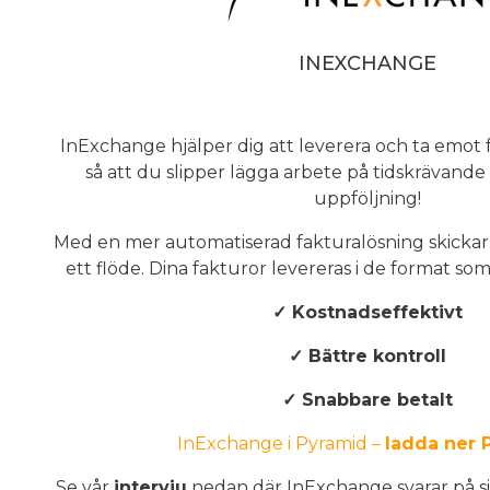
INEXCHANGE
InExchange hjälper dig att leverera och ta emot 
så att du slipper lägga arbete på tidskrävande
uppföljning!
Med en mer automatiserad fakturalösning skickar d
ett flöde. Dina fakturor levereras i de format so
✓ Kostnadseffektivt
✓ Bättre kontroll
✓ Snabbare betalt
InExchange i Pyramid –
ladda ner 
Se vår
intervju
nedan där InExchange svarar på sin