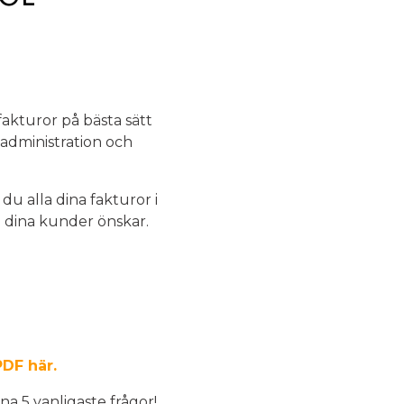
fakturor på bästa sätt
 administration och
u alla dina fakturor i
m dina kunder önskar.
PDF här.
a 5 vanligaste frågor!