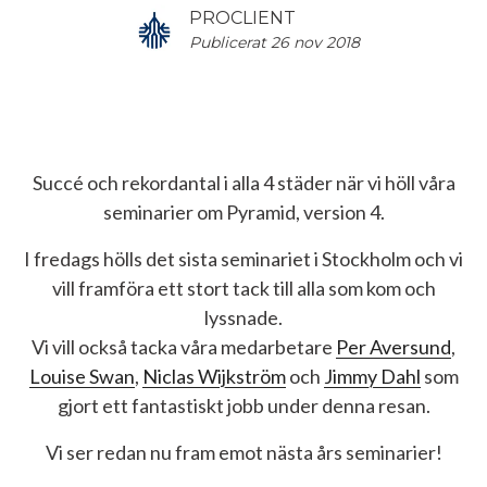
PROCLIENT
Publicerat 26 nov 2018
Succé och rekordantal i alla 4 städer när vi höll våra
seminarier om Pyramid, version 4.
I fredags hölls det sista seminariet i Stockholm och vi
vill framföra ett stort tack till alla som kom och
lyssnade.
Vi vill också tacka våra medarbetare
Per Aversund
,
Louise Swan
,
Niclas Wijkström
och
Jimmy Dahl
som
gjort ett fantastiskt jobb under denna resan.
Vi ser redan nu fram emot nästa års seminarier!