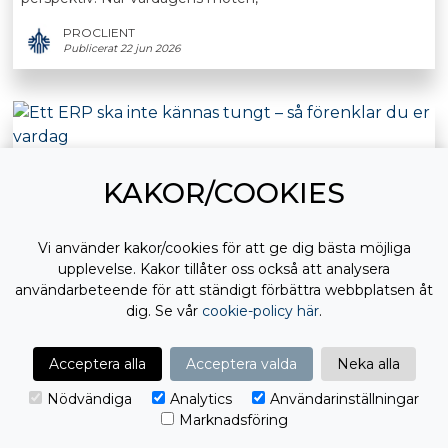
PROCLIENT
Publicerat 22 jun 2026
ETT ERP SKA INTE KÄNNAS TUNGT – SÅ
KAKOR/COOKIES
FÖRENKLAR DU ER VARDAG
BUSINESS STUDIO
PYRAMID
Vissa saker ska bara fungera Smidigt, enkelt och utan
Vi använder kakor/cookies för att ge dig bästa möjliga
friktion.
upplevelse. Kakor tillåter oss också att analysera
användarbeteende för att ständigt förbättra webbplatsen åt
PROCLIENT
Publicerat 22 jun 2026
dig. Se vår
cookie-policy här
.
Acceptera alla
Acceptera valda
Neka alla
Nödvändiga
Analytics
Användarinställningar
Marknadsföring
TA MED DIG RÄTT FOKUS IN I HÖSTEN – 5 SAKER