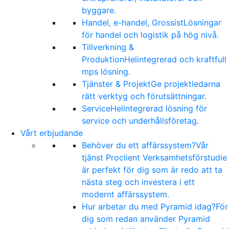
byggare.
Handel, e-handel, Grossist
Lösningar
för handel och logistik på hög nivå.
Tillverkning &
Produktion
Helintegrerad och kraftfull
mps lösning.
Tjänster & Projekt
Ge projektledarna
rätt verktyg och förutsättningar.
Service
Helintegrerad lösning för
service och underhållsföretag.
Vårt erbjudande
Behöver du ett affärssystem?
Vår
tjänst Proclient Verksamhetsförstudie
är perfekt för dig som är redo att ta
nästa steg och investera i ett
modernt affärssystem.
Hur arbetar du med Pyramid idag?
För
dig som redan använder Pyramid