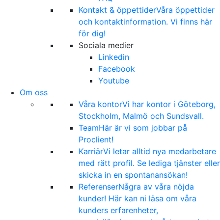
Kontakt & öppettider
Våra öppettider
och kontaktinformation. Vi finns här
för dig!
Sociala medier
Linkedin
Facebook
Youtube
Om oss
Våra kontor
Vi har kontor i Göteborg,
Stockholm, Malmö och Sundsvall.
Team
Här är vi som jobbar på
Proclient!
Karriär
Vi letar alltid nya medarbetare
med rätt profil. Se lediga tjänster eller
skicka in en spontanansökan!
Referenser
Några av våra nöjda
kunder! Här kan ni läsa om våra
kunders erfarenheter,