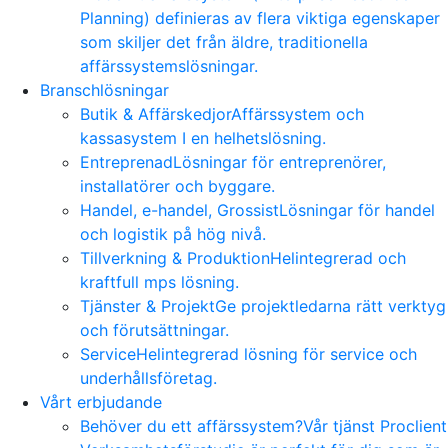
Planning) definieras av flera viktiga egenskaper
som skiljer det från äldre, traditionella
affärssystemslösningar.
Branschlösningar
Butik & Affärskedjor
Affärssystem och
kassasystem I en helhetslösning.
Entreprenad
Lösningar för entreprenörer,
installatörer och byggare.
Handel, e-handel, Grossist
Lösningar för handel
och logistik på hög nivå.
Tillverkning & Produktion
Helintegrerad och
kraftfull mps lösning.
Tjänster & Projekt
Ge projektledarna rätt verktyg
och förutsättningar.
Service
Helintegrerad lösning för service och
underhållsföretag.
Vårt erbjudande
Behöver du ett affärssystem?
Vår tjänst Proclient