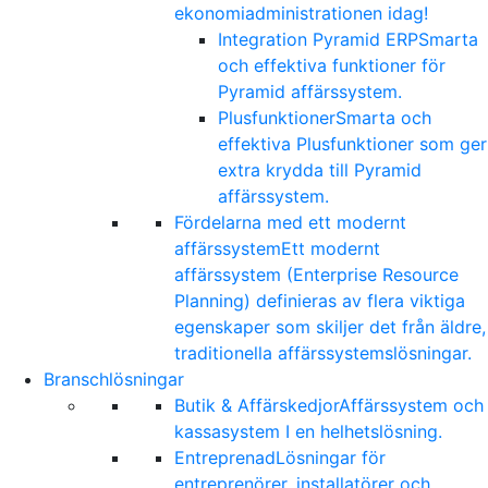
ekonomiadministrationen idag!
Integration Pyramid ERP
Smarta
och effektiva funktioner för
Pyramid affärssystem.
Plusfunktioner
Smarta och
effektiva Plusfunktioner som ger
extra krydda till Pyramid
affärssystem.
Fördelarna med ett modernt
affärssystem
Ett modernt
affärssystem (Enterprise Resource
Planning) definieras av flera viktiga
egenskaper som skiljer det från äldre,
traditionella affärssystemslösningar.
Branschlösningar
Butik & Affärskedjor
Affärssystem och
kassasystem I en helhetslösning.
Entreprenad
Lösningar för
entreprenörer, installatörer och