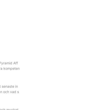
Pyramid Aff
åra kompeten
t senaste in
en och vad s
s och mycket