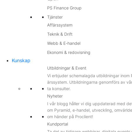
PS Finance Group
Tjänster
Affärssystem
Teknik & Drift
Webb & E-handel
Ekonomi & redovisning
Kunskap
Utbildningar & Event
Vi erbjuder schemalagda utbildningar inom 
ärssystem. Utbildningarna genomförs av v
ta konsulter.
Nyheter
I vår blogg håller vi dig uppdaterad med de
om Pyramid, e-handel, utveckling, omvärld
om händer på Proclient!
Kundportal
Ta del av tidigare webbinar, digitala event