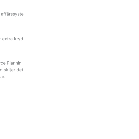
 affärssyste
r extra kryd
rce Plannin
 skiljer det
ar.