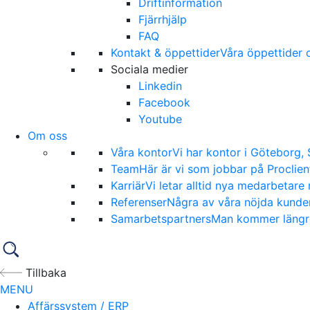
Driftinformation
Fjärrhjälp
FAQ
Kontakt & öppettider
Våra öppettider o
Sociala medier
Linkedin
Facebook
Youtube
Om oss
Våra kontor
Vi har kontor i Göteborg,
Team
Här är vi som jobbar på Proclien
Karriär
Vi letar alltid nya medarbetare 
Referenser
Några av våra nöjda kunder
Samarbetspartners
Man kommer längre 
Tillbaka
MENU
Affärssystem / ERP