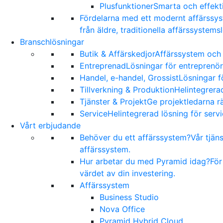
Plusfunktioner
Smarta och effekti
Fördelarna med ett modernt affärssy
från äldre, traditionella affärssystems
Branschlösningar
Butik & Affärskedjor
Affärssystem och 
Entreprenad
Lösningar för entreprenör
Handel, e-handel, Grossist
Lösningar f
Tillverkning & Produktion
Helintegrerad
Tjänster & Projekt
Ge projektledarna rä
Service
Helintegrerad lösning för serv
Vårt erbjudande
Behöver du ett affärssystem?
Vår tjän
affärssystem.
Hur arbetar du med Pyramid idag?
För
värdet av din investering.
Affärssystem
Business Studio
Nova Office
Pyramid Hybrid Cloud