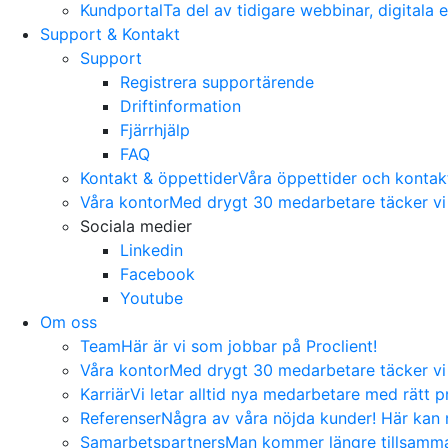
Kundportal
Ta del av tidigare webbinar, digitala
Support & Kontakt
Support
Registrera supportärende
Driftinformation
Fjärrhjälp
FAQ
Kontakt & öppettider
Våra öppettider och kontakti
Våra kontor
Med drygt 30 medarbetare täcker vi 
Sociala medier
Linkedin
Facebook
Youtube
Om oss
Team
Här är vi som jobbar på Proclient!
Våra kontor
Med drygt 30 medarbetare täcker vi 
Karriär
Vi letar alltid nya medarbetare med rätt pr
Referenser
Några av våra nöjda kunder! Här kan n
Samarbetspartners
Man kommer längre tillsamman