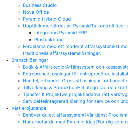
Business Studio
Nova Office
Pyramid Hybrid Cloud
Upptäck mervärdet av Pyramid
Ta kontroll över
Integration Pyramid ERP
Plusfunktioner
Fördelarna med ett modernt affärssystem
Ett mo
traditionella affärssystemslösningar.
Branschlösningar
Butik & Affärskedjor
Affärssystem och kassasyste
Entreprenad
Lösningar för entreprenörer, install
Handel, e-handel, Grossist
Lösningar för handel o
Tillverkning & Produktion
Helintegrerad och kraft
Tjänster & Projekt
Ge projektledarna rätt verktyg
Service
Helintegrerad lösning för service och und
Vårt erbjudande
Behöver du ett affärssystem?
Vår tjänst Proclien
Hur arbetar du med Pyramid idag?
För dig som r