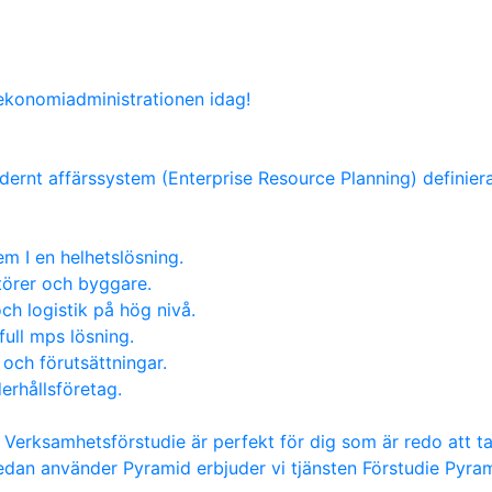
 ekonomiadministrationen idag!
dernt affärssystem (Enterprise Resource Planning) definieras
m I en helhetslösning.
atörer och byggare.
ch logistik på hög nivå.
full mps lösning.
 och förutsättningar.
erhållsföretag.
t Verksamhetsförstudie är perfekt för dig som är redo att t
edan använder Pyramid erbjuder vi tjänsten Förstudie Pyr