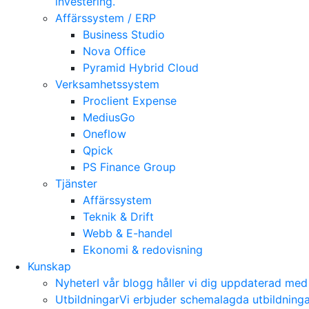
investering.
Affärssystem / ERP
Business Studio
Nova Office
Pyramid Hybrid Cloud
Verksamhetssystem
Proclient Expense
MediusGo
Oneflow
Qpick
PS Finance Group
Tjänster
Affärssystem
Teknik & Drift
Webb & E-handel
Ekonomi & redovisning
Kunskap
Nyheter
I vår blogg håller vi dig uppdaterad me
Utbildningar
Vi erbjuder schemalagda utbildning