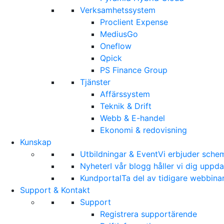
Verksamhetssystem
Proclient Expense
MediusGo
Oneflow
Qpick
PS Finance Group
Tjänster
Affärssystem
Teknik & Drift
Webb & E-handel
Ekonomi & redovisning
Kunskap
Utbildningar & Event
Vi erbjuder sche
Nyheter
I vår blogg håller vi dig upp
Kundportal
Ta del av tidigare webbina
Support & Kontakt
Support
Registrera supportärende