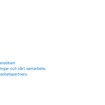
nansökan!
ningar och vårt samarbete.
marbetspartners.