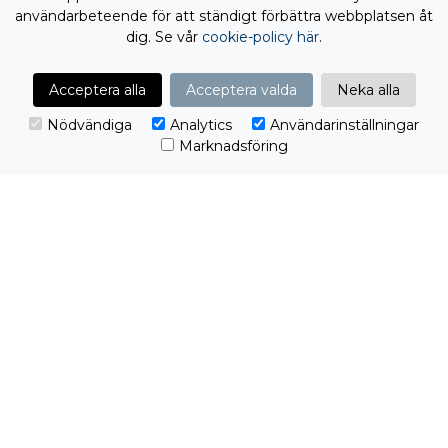
användarbeteende för att ständigt förbättra webbplatsen åt
dig. Se vår
cookie-policy här
.
Acceptera alla
Acceptera valda
Neka alla
Nödvändiga
Analytics
Användarinställningar
Marknadsföring
Redo att ta nästa steg?
Från första kontakt till färdig lösning. Vi tar
ansvar för helheten.
Jag vill komma igång!