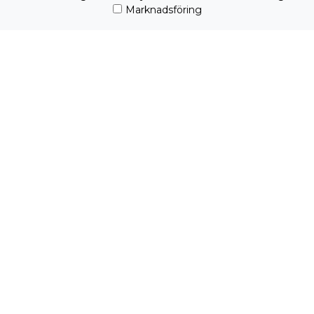
Marknadsföring
Redo att ta nästa steg?
Från första kontakt till färdig lösning. Vi tar
ansvar för helheten.
Jag vill komma igång!
Jag samtycker till
behandling av mina
personuppgifter
EMAIL