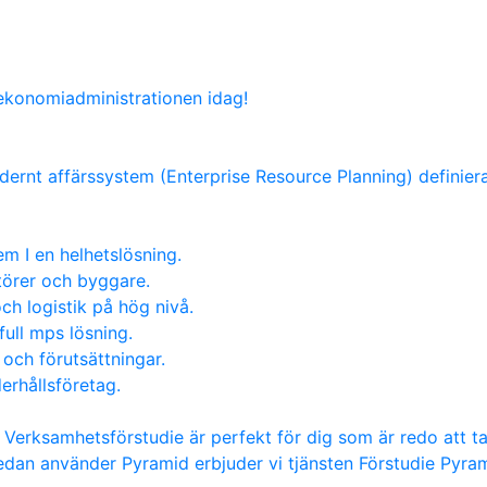
 ekonomiadministrationen idag!
dernt affärssystem (Enterprise Resource Planning) definieras
m I en helhetslösning.
atörer och byggare.
ch logistik på hög nivå.
full mps lösning.
 och förutsättningar.
erhållsföretag.
t Verksamhetsförstudie är perfekt för dig som är redo att t
edan använder Pyramid erbjuder vi tjänsten Förstudie Pyr