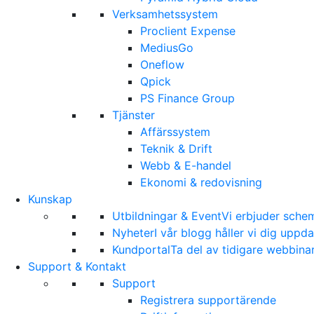
Verksamhetssystem
Proclient Expense
MediusGo
Oneflow
Qpick
PS Finance Group
Tjänster
Affärssystem
Teknik & Drift
Webb & E-handel
Ekonomi & redovisning
Kunskap
Utbildningar & Event
Vi erbjuder sche
Nyheter
I vår blogg håller vi dig upp
Kundportal
Ta del av tidigare webbina
Support & Kontakt
Support
Registrera supportärende