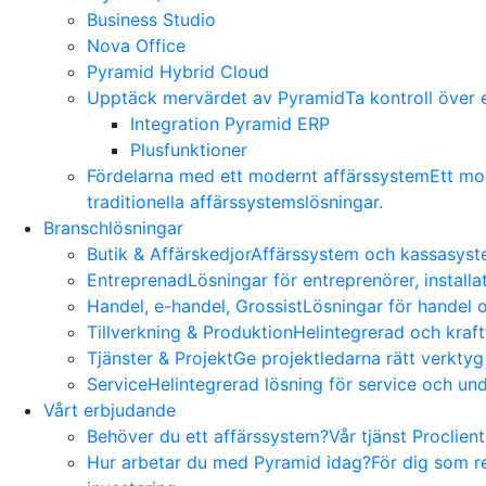
Business Studio
Nova Office
Pyramid Hybrid Cloud
Upptäck mervärdet av Pyramid
Ta kontroll över
Integration Pyramid ERP
Plusfunktioner
Fördelarna med ett modernt affärssystem
Ett mo
traditionella affärssystemslösningar.
Branschlösningar
Butik & Affärskedjor
Affärssystem och kassasyste
Entreprenad
Lösningar för entreprenörer, install
Handel, e-handel, Grossist
Lösningar för handel o
Tillverkning & Produktion
Helintegrerad och kraft
Tjänster & Projekt
Ge projektledarna rätt verktyg
Service
Helintegrerad lösning för service och und
Vårt erbjudande
Behöver du ett affärssystem?
Vår tjänst Proclien
Hur arbetar du med Pyramid idag?
För dig som r