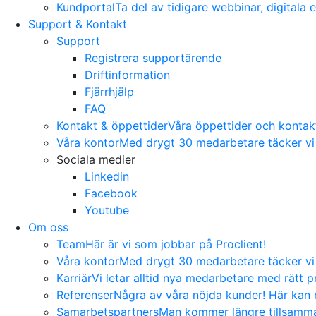
Kundportal
Ta del av tidigare webbinar, digitala
Support & Kontakt
Support
Registrera supportärende
Driftinformation
Fjärrhjälp
FAQ
Kontakt & öppettider
Våra öppettider och kontakti
Våra kontor
Med drygt 30 medarbetare täcker vi 
Sociala medier
Linkedin
Facebook
Youtube
Om oss
Team
Här är vi som jobbar på Proclient!
Våra kontor
Med drygt 30 medarbetare täcker vi 
Karriär
Vi letar alltid nya medarbetare med rätt pr
Referenser
Några av våra nöjda kunder! Här kan n
Samarbetspartners
Man kommer längre tillsamman