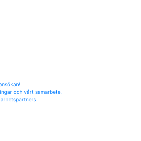
nansökan!
ningar och vårt samarbete.
marbetspartners.