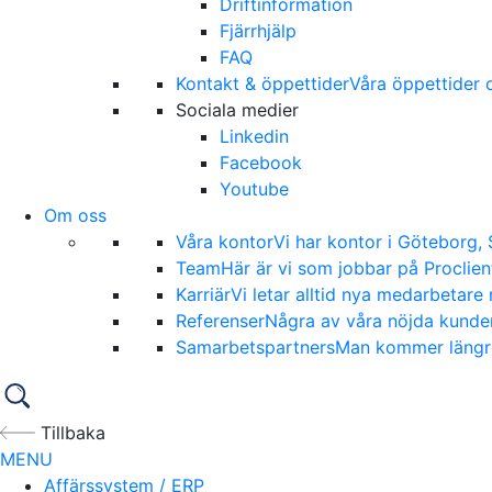
Driftinformation
Fjärrhjälp
FAQ
Kontakt & öppettider
Våra öppettider o
Sociala medier
Linkedin
Facebook
Youtube
Om oss
Våra kontor
Vi har kontor i Göteborg,
Team
Här är vi som jobbar på Proclien
Karriär
Vi letar alltid nya medarbetare 
Referenser
Några av våra nöjda kunder
Samarbetspartners
Man kommer längre 
Tillbaka
MENU
Affärssystem / ERP