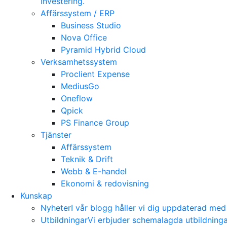
investering.
Affärssystem / ERP
Business Studio
Nova Office
Pyramid Hybrid Cloud
Verksamhetssystem
Proclient Expense
MediusGo
Oneflow
Qpick
PS Finance Group
Tjänster
Affärssystem
Teknik & Drift
Webb & E-handel
Ekonomi & redovisning
Kunskap
Nyheter
I vår blogg håller vi dig uppdaterad me
Utbildningar
Vi erbjuder schemalagda utbildning