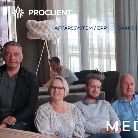
AFFÄRSSYSTEM / ERP
BRANSC
MED