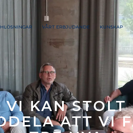
HLÖSNINGAR
VÅRT ERBJUDANDE
KUNSKAP
VI KAN STOLT
DELA ATT VI 