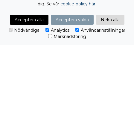
dig. Se vår
cookie-policy här
.
Acceptera alla
Acceptera valda
Neka alla
Nödvändiga
Analytics
Användarinställningar
Marknadsföring
Jag samtycker till
behandling av mina
personuppgifter
EMAIL
PROCLIENT
AFFÄRSSYSTEM / ERP
BRANSCHLÖSNINGAR
VÅRT ERBJUDANDE
KUNSKAP
SUPPORT & KONTAKT
OM OSS
FÖLJ OSS PÅ
LINKEDIN
FACEBOOK
YOUTUBE