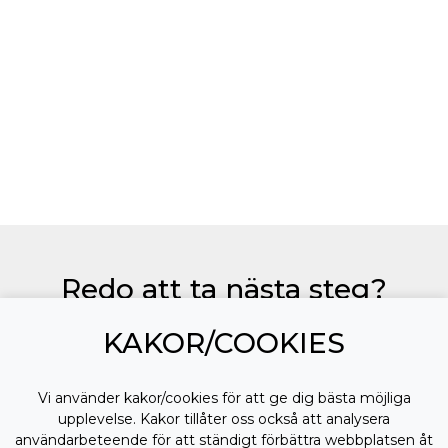
Redo att ta nästa steg?
Från första kontakt till färdig lösning. Vi tar
KAKOR/COOKIES
ansvar för helheten.
Vi använder kakor/cookies för att ge dig bästa möjliga
Jag vill komma igång!
upplevelse. Kakor tillåter oss också att analysera
användarbeteende för att ständigt förbättra webbplatsen åt