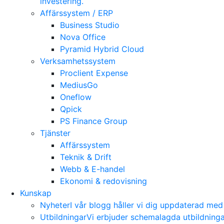
investering.
Affärssystem / ERP
Business Studio
Nova Office
Pyramid Hybrid Cloud
Verksamhetssystem
Proclient Expense
MediusGo
Oneflow
Qpick
PS Finance Group
Tjänster
Affärssystem
Teknik & Drift
Webb & E-handel
Ekonomi & redovisning
Kunskap
Nyheter
I vår blogg håller vi dig uppdaterad me
Utbildningar
Vi erbjuder schemalagda utbildning