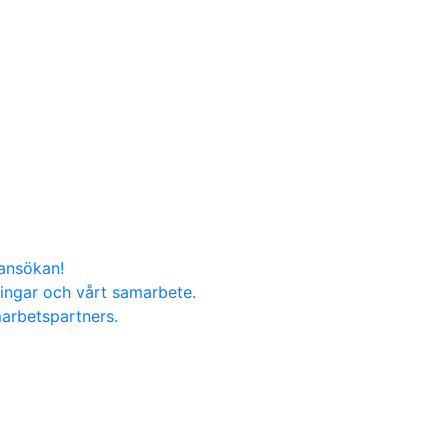
nansökan!
ningar och vårt samarbete.
marbetspartners.