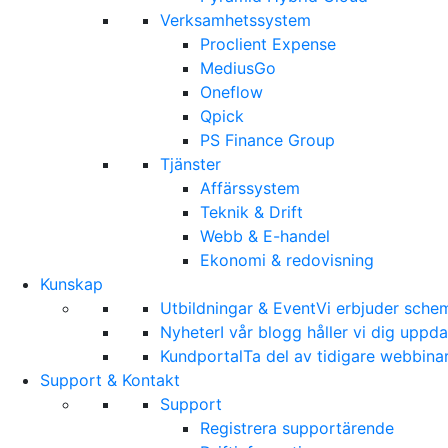
Verksamhetssystem
Proclient Expense
MediusGo
Oneflow
Qpick
PS Finance Group
Tjänster
Affärssystem
Teknik & Drift
Webb & E-handel
Ekonomi & redovisning
Kunskap
Utbildningar & Event
Vi erbjuder sche
Nyheter
I vår blogg håller vi dig upp
Kundportal
Ta del av tidigare webbina
Support & Kontakt
Support
Registrera supportärende