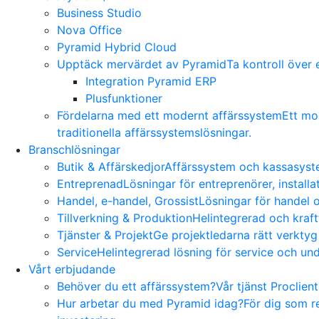
Business Studio
Nova Office
Pyramid Hybrid Cloud
Upptäck mervärdet av Pyramid
Ta kontroll över
Integration Pyramid ERP
Plusfunktioner
Fördelarna med ett modernt affärssystem
Ett mo
traditionella affärssystemslösningar.
Branschlösningar
Butik & Affärskedjor
Affärssystem och kassasyste
Entreprenad
Lösningar för entreprenörer, install
Handel, e-handel, Grossist
Lösningar för handel o
Tillverkning & Produktion
Helintegrerad och kraft
Tjänster & Projekt
Ge projektledarna rätt verktyg
Service
Helintegrerad lösning för service och und
Vårt erbjudande
Behöver du ett affärssystem?
Vår tjänst Proclien
Hur arbetar du med Pyramid idag?
För dig som r