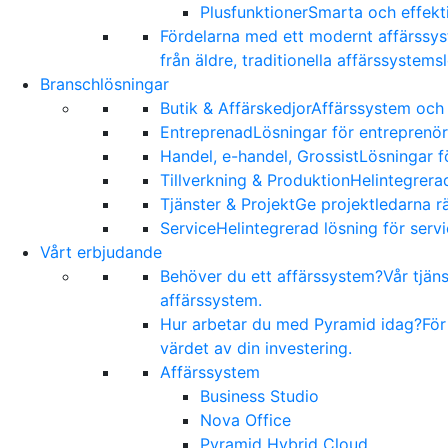
Plusfunktioner
Smarta och effekti
Fördelarna med ett modernt affärssy
från äldre, traditionella affärssystems
Branschlösningar
Butik & Affärskedjor
Affärssystem och 
Entreprenad
Lösningar för entreprenör
Handel, e-handel, Grossist
Lösningar f
Tillverkning & Produktion
Helintegrerad
Tjänster & Projekt
Ge projektledarna rä
Service
Helintegrerad lösning för serv
Vårt erbjudande
Behöver du ett affärssystem?
Vår tjän
affärssystem.
Hur arbetar du med Pyramid idag?
För
värdet av din investering.
Affärssystem
Business Studio
Nova Office
Pyramid Hybrid Cloud