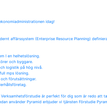
 ekonomiadministrationen idag!
dernt affärssystem (Enterprise Resource Planning) definieras
m I en helhetslösning.
atörer och byggare.
ch logistik på hög nivå.
full mps lösning.
 och förutsättningar.
erhållsföretag.
t Verksamhetsförstudie är perfekt för dig som är redo att t
edan använder Pyramid erbjuder vi tjänsten Förstudie Pyr