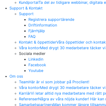
Kundportal
Ta del av tidigare webbinar, digitala
Support & Kontakt
Support
Registrera supportärende
Driftinformation
Fjärrhjälp
FAQ
Kontakt & öppettider
Våra öppettider och kontakti
Våra kontor
Med drygt 30 medarbetare täcker vi 
Sociala medier
Linkedin
Facebook
Youtube
Om oss
Team
Här är vi som jobbar på Proclient!
Våra kontor
Med drygt 30 medarbetare täcker vi 
Karriär
Vi letar alltid nya medarbetare med rätt pr
Referenser
Några av våra nöjda kunder! Här kan n
Samarbetspartners
Man kommer längre tillsamman