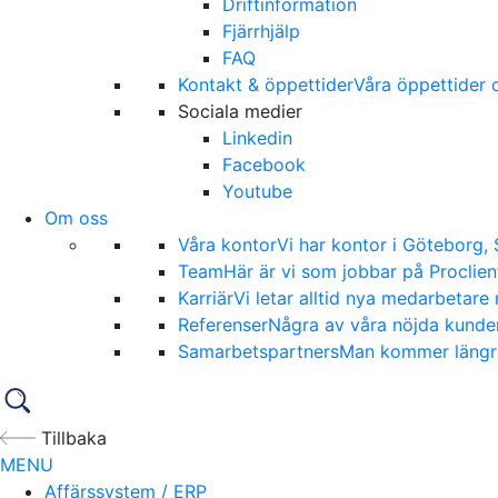
Driftinformation
Fjärrhjälp
FAQ
Kontakt & öppettider
Våra öppettider o
Sociala medier
Linkedin
Facebook
Youtube
Om oss
Våra kontor
Vi har kontor i Göteborg,
Team
Här är vi som jobbar på Proclien
Karriär
Vi letar alltid nya medarbetare 
Referenser
Några av våra nöjda kunder
Samarbetspartners
Man kommer längre 
Tillbaka
MENU
Affärssystem / ERP