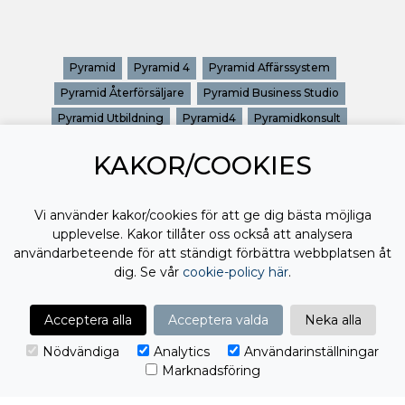
Pyramid
Pyramid 4
Pyramid Affärssystem
Pyramid Återförsäljare
Pyramid Business Studio
Pyramid Utbildning
Pyramid4
Pyramidkonsult
Pyramidutbildning
Utbildning Pyramid
Utbildningar Pyramid
KAKOR/COOKIES
Vi använder kakor/cookies för att ge dig bästa möjliga
upplevelse. Kakor tillåter oss också att analysera
användarbeteende för att ständigt förbättra webbplatsen åt
dig. Se vår
cookie-policy här
.
Acceptera alla
Acceptera valda
Neka alla
Nödvändiga
Analytics
Användarinställningar
Marknadsföring