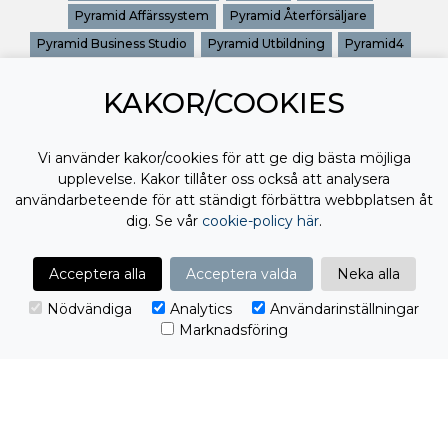
Pyramid Affärssystem
Pyramid Återförsäljare
Pyramid Business Studio
Pyramid Utbildning
Pyramid4
Pyramidkonsult
Pyramidutbildning
Utbildning Pyramid
KAKOR/COOKIES
Vi använder kakor/cookies för att ge dig bästa möjliga
upplevelse. Kakor tillåter oss också att analysera
användarbeteende för att ständigt förbättra webbplatsen åt
dig. Se vår
cookie-policy här
.
Acceptera alla
Acceptera valda
Neka alla
Nödvändiga
Analytics
Användarinställningar
Marknadsföring