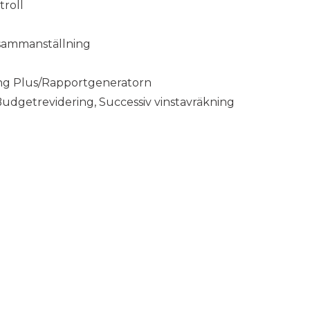
troll
 sammanställning
ng Plus/Rapportgeneratorn
Budgetrevidering, Successiv vinstavräkning