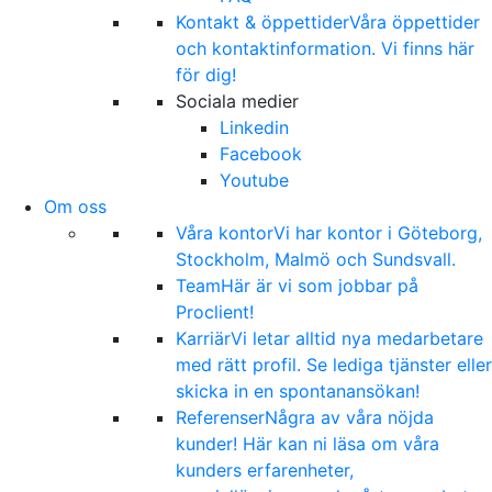
Kontakt & öppettider
Våra öppettider
och kontaktinformation. Vi finns här
för dig!
Sociala medier
Linkedin
Facebook
Youtube
Om oss
Våra kontor
Vi har kontor i Göteborg,
Stockholm, Malmö och Sundsvall.
Team
Här är vi som jobbar på
Proclient!
Karriär
Vi letar alltid nya medarbetare
med rätt profil. Se lediga tjänster eller
skicka in en spontanansökan!
Referenser
Några av våra nöjda
kunder! Här kan ni läsa om våra
kunders erfarenheter,