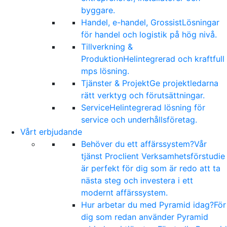
byggare.
Handel, e-handel, Grossist
Lösningar
för handel och logistik på hög nivå.
Tillverkning &
Produktion
Helintegrerad och kraftfull
mps lösning.
Tjänster & Projekt
Ge projektledarna
rätt verktyg och förutsättningar.
Service
Helintegrerad lösning för
service och underhållsföretag.
Vårt erbjudande
Behöver du ett affärssystem?
Vår
tjänst Proclient Verksamhetsförstudie
är perfekt för dig som är redo att ta
nästa steg och investera i ett
modernt affärssystem.
Hur arbetar du med Pyramid idag?
För
dig som redan använder Pyramid