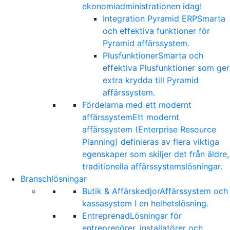
ekonomiadministrationen idag!
Integration Pyramid ERP
Smarta
och effektiva funktioner för
Pyramid affärssystem.
Plusfunktioner
Smarta och
effektiva Plusfunktioner som ger
extra krydda till Pyramid
affärssystem.
Fördelarna med ett modernt
affärssystem
Ett modernt
affärssystem (Enterprise Resource
Planning) definieras av flera viktiga
egenskaper som skiljer det från äldre,
traditionella affärssystemslösningar.
Branschlösningar
Butik & Affärskedjor
Affärssystem och
kassasystem I en helhetslösning.
Entreprenad
Lösningar för
entreprenörer, installatörer och