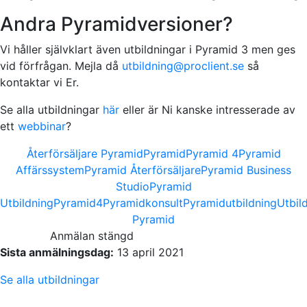
Andra Pyramidversioner?
Vi håller självklart även utbildningar i Pyramid 3 men ges
vid förfrågan. Mejla då
utbildning@proclient.se
så
kontaktar vi Er.
Se alla utbildningar
här
eller är Ni kanske intresserade av
ett
webbinar
?
Återförsäljare Pyramid
Pyramid
Pyramid 4
Pyramid
Affärssystem
Pyramid Återförsäljare
Pyramid Business
Studio
Pyramid
Utbildning
Pyramid4
Pyramidkonsult
Pyramidutbildning
Utbil
Pyramid
Anmälan stängd
Sista anmälningsdag:
13 april 2021
Se alla utbildningar