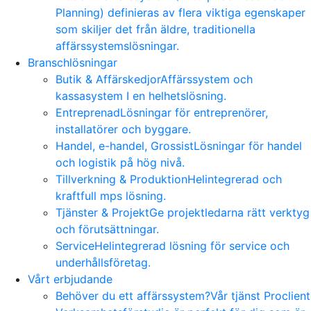
Planning) definieras av flera viktiga egenskaper
som skiljer det från äldre, traditionella
affärssystemslösningar.
Branschlösningar
Butik & Affärskedjor
Affärssystem och
kassasystem I en helhetslösning.
Entreprenad
Lösningar för entreprenörer,
installatörer och byggare.
Handel, e-handel, Grossist
Lösningar för handel
och logistik på hög nivå.
Tillverkning & Produktion
Helintegrerad och
kraftfull mps lösning.
Tjänster & Projekt
Ge projektledarna rätt verktyg
och förutsättningar.
Service
Helintegrerad lösning för service och
underhållsföretag.
Vårt erbjudande
Behöver du ett affärssystem?
Vår tjänst Proclient