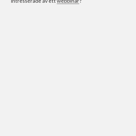
intresserade av ett
webbinar
?