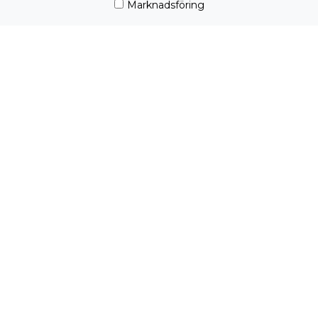
Marknadsföring
Anmälan stängd
Sista anmälningsdag:
7 oktober 2021