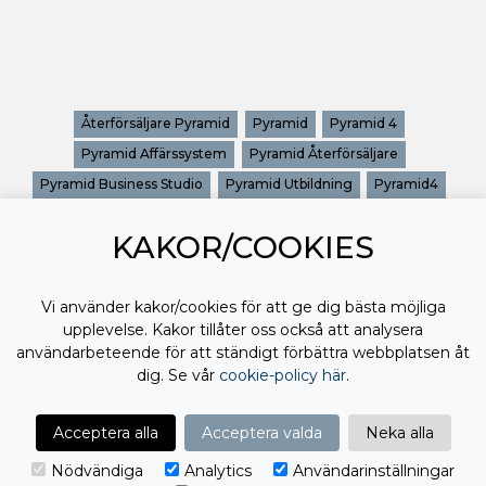
Återförsäljare Pyramid
Pyramid
Pyramid 4
Pyramid Affärssystem
Pyramid Återförsäljare
Pyramid Business Studio
Pyramid Utbildning
Pyramid4
Pyramidkonsult
Pyramidutbildning
Utbildning Pyramid
KAKOR/COOKIES
Vi använder kakor/cookies för att ge dig bästa möjliga
upplevelse. Kakor tillåter oss också att analysera
användarbeteende för att ständigt förbättra webbplatsen åt
dig. Se vår
cookie-policy här
.
Acceptera alla
Acceptera valda
Neka alla
Nödvändiga
Analytics
Användarinställningar