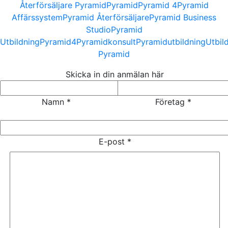
Återförsäljare Pyramid
Pyramid
Pyramid 4
Pyramid
Affärssystem
Pyramid Återförsäljare
Pyramid Business
Studio
Pyramid
Utbildning
Pyramid4
Pyramidkonsult
Pyramidutbildning
Utbil
Pyramid
Skicka in din anmälan här
Namn *
Företag *
Please leave this field empty.
E-post *