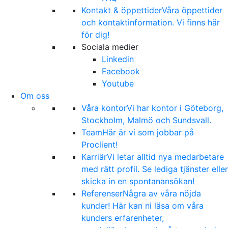
Kontakt & öppettider
Våra öppettider
och kontaktinformation. Vi finns här
för dig!
Sociala medier
Linkedin
Facebook
Youtube
Om oss
Våra kontor
Vi har kontor i Göteborg,
Stockholm, Malmö och Sundsvall.
Team
Här är vi som jobbar på
Proclient!
Karriär
Vi letar alltid nya medarbetare
med rätt profil. Se lediga tjänster eller
skicka in en spontanansökan!
Referenser
Några av våra nöjda
kunder! Här kan ni läsa om våra
kunders erfarenheter,