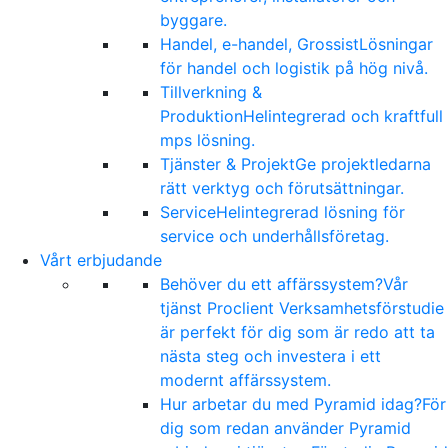
byggare.
Handel, e-handel, Grossist
Lösningar
för handel och logistik på hög nivå.
Tillverkning &
Produktion
Helintegrerad och kraftfull
mps lösning.
Tjänster & Projekt
Ge projektledarna
rätt verktyg och förutsättningar.
Service
Helintegrerad lösning för
service och underhållsföretag.
Vårt erbjudande
Behöver du ett affärssystem?
Vår
tjänst Proclient Verksamhetsförstudie
är perfekt för dig som är redo att ta
nästa steg och investera i ett
modernt affärssystem.
Hur arbetar du med Pyramid idag?
För
dig som redan använder Pyramid