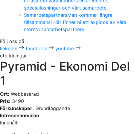
ni läsa om våra kunders erfarenheter,
speciallösningar och vårt samarbete.
Samarbetspartners
Man kommer längre
tillsammans! Här finner ni ett axplock av våra
största samarbetspartners.
Följ oss på
linkedin
facebook
youtube
utbildningar
Pyramid - Ekonomi Del
1
Ort:
Webbaserad
Pris:
3490
Förkunskaper:
Grundläggande
Intresseanmälan
Innehåll: