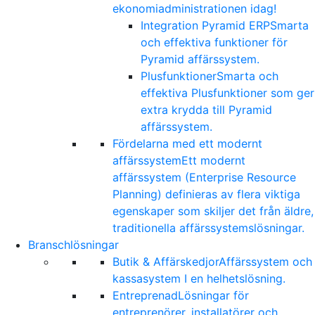
ekonomiadministrationen idag!
Integration Pyramid ERP
Smarta
och effektiva funktioner för
Pyramid affärssystem.
Plusfunktioner
Smarta och
effektiva Plusfunktioner som ger
extra krydda till Pyramid
affärssystem.
Fördelarna med ett modernt
affärssystem
Ett modernt
affärssystem (Enterprise Resource
Planning) definieras av flera viktiga
egenskaper som skiljer det från äldre,
traditionella affärssystemslösningar.
Branschlösningar
Butik & Affärskedjor
Affärssystem och
kassasystem I en helhetslösning.
Entreprenad
Lösningar för
entreprenörer, installatörer och