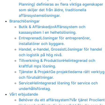
Planning) definieras av flera viktiga egenskaper
som skiljer det från äldre, traditionella
affärssystemslösningar.
Branschlösningar
Butik & Affärskedjor
Affärssystem och
kassasystem I en helhetslösning.
Entreprenad
Lösningar för entreprenörer,
installatörer och byggare.
Handel, e-handel, Grossist
Lösningar för handel
och logistik på hög nivå.
Tillverkning & Produktion
Helintegrerad och
kraftfull mps lösning.
Tjänster & Projekt
Ge projektledarna rätt verktyg
och förutsättningar.
Service
Helintegrerad lösning för service och
underhållsföretag.
Vårt erbjudande
Behöver du ett affärssystem?
Vår tjänst Proclient