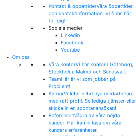
Kontakt & öppettider
Våra öppettider
och kontaktinformation. Vi finns här
för dig!
Sociala medier
Linkedin
Facebook
Youtube
Om oss
Våra kontor
Vi har kontor i Göteborg,
Stockholm, Malmö och Sundsvall.
Team
Här är vi som jobbar på
Proclient!
Karriär
Vi letar alltid nya medarbetare
med rätt profil. Se lediga tjänster eller
skicka in en spontanansökan!
Referenser
Några av våra nöjda
kunder! Här kan ni läsa om våra
kunders erfarenheter,