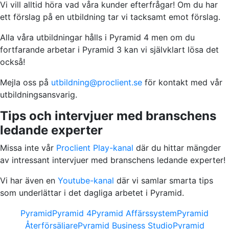
Vi vill alltid höra vad våra kunder efterfrågar! Om du har
ett förslag på en utbildning tar vi tacksamt emot förslag.
Alla våra utbildningar hålls i Pyramid 4 men om du
fortfarande arbetar i Pyramid 3 kan vi självklart lösa det
också!
Mejla oss på
utbildning@proclient.se
för kontakt med vår
utbildningsansvarig.
Tips och intervjuer med branschens
ledande experter
Missa inte vår
Proclient Play-kanal
där du hittar mängder
av intressant intervjuer med branschens ledande experter!
Vi har även en
Youtube-kanal
där vi samlar smarta tips
som underlättar i det dagliga arbetet i Pyramid.
Pyramid
Pyramid 4
Pyramid Affärssystem
Pyramid
Återförsäljare
Pyramid Business Studio
Pyramid