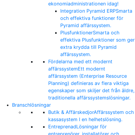
ekonomiadministrationen idag!
Integration Pyramid ERP
Smarta
och effektiva funktioner för
Pyramid affärssystem.
Plusfunktioner
Smarta och
effektiva Plusfunktioner som ger
extra krydda till Pyramid
affärssystem.
Fördelarna med ett modernt
affärssystem
Ett modernt
affärssystem (Enterprise Resource
Planning) definieras av flera viktiga
egenskaper som skiljer det från äldre,
traditionella affärssystemslösningar.
Branschlösningar
Butik & Affärskedjor
Affärssystem och
kassasystem I en helhetslösning.
Entreprenad
Lösningar för
entreprenörer, installatörer och