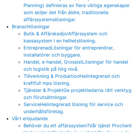
Planning) definieras av flera viktiga egenskaper
som skiljer det från äldre, traditionella
affärssystemslösningar.
Branschlösningar
Butik & Affärskedjor
Affärssystem och
kassasystem I en helhetslösning.
Entreprenad
Lösningar för entreprenörer,
installatörer och byggare.
Handel, e-handel, Grossist
Lösningar för handel
och logistik på hög nivå.
Tillverkning & Produktion
Helintegrerad och
kraftfull mps lösning.
Tjänster & Projekt
Ge projektledarna rätt verktyg
och förutsättningar.
Service
Helintegrerad lösning för service och
underhållsföretag.
Vårt erbjudande
Behöver du ett affärssystem?
Vår tjänst Proclient