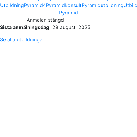
Utbildning
Pyramid4
Pyramidkonsult
Pyramidutbildning
Utbil
Pyramid
Anmälan stängd
Sista anmälningsdag:
29 augusti 2025
Se alla utbildningar