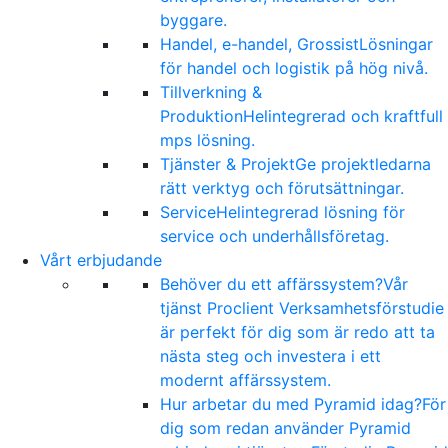
byggare.
Handel, e-handel, Grossist
Lösningar
för handel och logistik på hög nivå.
Tillverkning &
Produktion
Helintegrerad och kraftfull
mps lösning.
Tjänster & Projekt
Ge projektledarna
rätt verktyg och förutsättningar.
Service
Helintegrerad lösning för
service och underhållsföretag.
Vårt erbjudande
Behöver du ett affärssystem?
Vår
tjänst Proclient Verksamhetsförstudie
är perfekt för dig som är redo att ta
nästa steg och investera i ett
modernt affärssystem.
Hur arbetar du med Pyramid idag?
För
dig som redan använder Pyramid