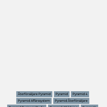
Återförsäljare Pyramid
Pyramid
Pyramid 4
Pyramid Affärssystem
Pyramid Återförsäljare