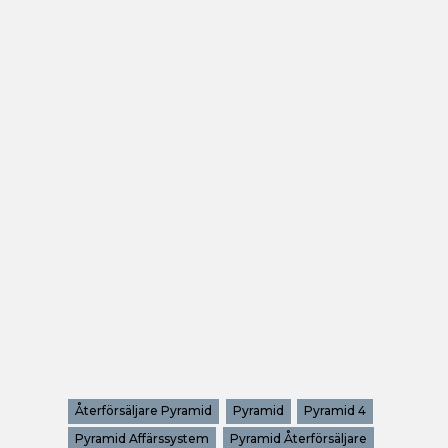
Återförsäljare Pyramid
Pyramid
Pyramid 4
Pyramid Affärssystem
Pyramid Återförsäljare