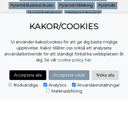
Pyramid Business Studio
Pyramid Utbildning
Pyramid4
Pyramidutbildning
Utbildning Pyramid
KAKOR/COOKIES
Vi använder kakor/cookies för att ge dig bästa möjliga
upplevelse. Kakor tillåter oss också att analysera
användarbeteende för att ständigt förbättra webbplatsen åt
dig. Se vår
cookie-policy här
.
Acceptera alla
Acceptera valda
Neka alla
Nödvändiga
Analytics
Användarinställningar
Marknadsföring