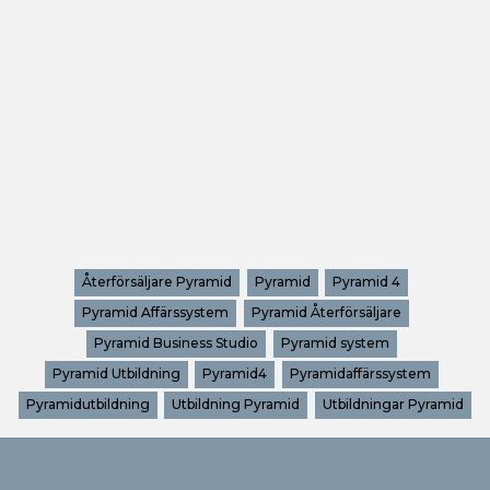
Återförsäljare Pyramid
Pyramid
Pyramid 4
Pyramid Affärssystem
Pyramid Återförsäljare
Pyramid Business Studio
Pyramid system
Pyramid Utbildning
Pyramid4
Pyramidaffärssystem
Pyramidutbildning
Utbildning Pyramid
Utbildningar Pyramid