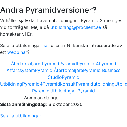
Andra Pyramidversioner?
Vi håller självklart även utbildningar i Pyramid 3 men ges
vid förfrågan. Mejla då
utbildning@proclient.se
så
kontaktar vi Er.
Se alla utbildningar
här
eller är Ni kanske intresserade av
ett
webbinar
?
Återförsäljare Pyramid
Pyramid
Pyramid 4
Pyramid
Affärssystem
Pyramid Återförsäljare
Pyramid Business
Studio
Pyramid
Utbildning
Pyramid4
Pyramidkonsult
Pyramidutbildning
Utbil
Pyramid
Utbildningar Pyramid
Anmälan stängd
Sista anmälningsdag:
6 oktober 2020
Se alla utbildningar