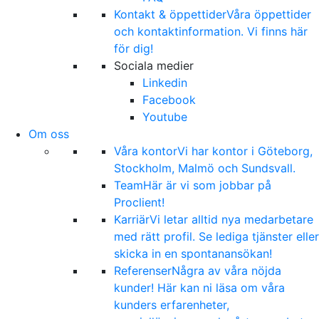
Kontakt & öppettider
Våra öppettider
och kontaktinformation. Vi finns här
för dig!
Sociala medier
Linkedin
Facebook
Youtube
Om oss
Våra kontor
Vi har kontor i Göteborg,
Stockholm, Malmö och Sundsvall.
Team
Här är vi som jobbar på
Proclient!
Karriär
Vi letar alltid nya medarbetare
med rätt profil. Se lediga tjänster eller
skicka in en spontanansökan!
Referenser
Några av våra nöjda
kunder! Här kan ni läsa om våra
kunders erfarenheter,