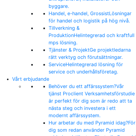
byggare.
Handel, e-handel, Grossist
Lösningar
för handel och logistik på hög nivå.
Tillverkning &
Produktion
Helintegrerad och kraftfull
mps lösning.
Tjänster & Projekt
Ge projektledarna
rätt verktyg och förutsättningar.
Service
Helintegrerad lösning för
service och underhållsföretag.
Vårt erbjudande
Behöver du ett affärssystem?
Vår
tjänst Proclient Verksamhetsförstudie
är perfekt för dig som är redo att ta
nästa steg och investera i ett
modernt affärssystem.
Hur arbetar du med Pyramid idag?
För
dig som redan använder Pyramid