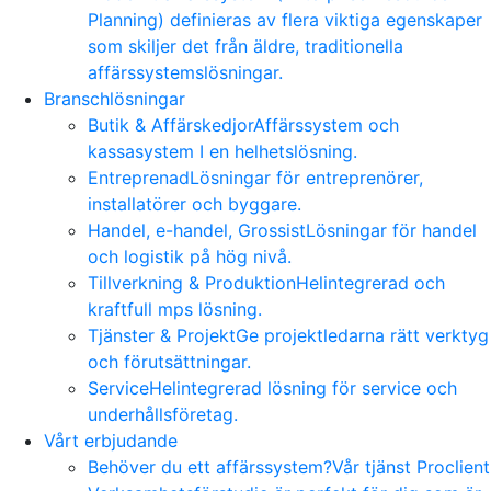
Planning) definieras av flera viktiga egenskaper
som skiljer det från äldre, traditionella
affärssystemslösningar.
Branschlösningar
Butik & Affärskedjor
Affärssystem och
kassasystem I en helhetslösning.
Entreprenad
Lösningar för entreprenörer,
installatörer och byggare.
Handel, e-handel, Grossist
Lösningar för handel
och logistik på hög nivå.
Tillverkning & Produktion
Helintegrerad och
kraftfull mps lösning.
Tjänster & Projekt
Ge projektledarna rätt verktyg
och förutsättningar.
Service
Helintegrerad lösning för service och
underhållsföretag.
Vårt erbjudande
Behöver du ett affärssystem?
Vår tjänst Proclient