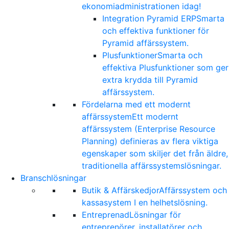
ekonomiadministrationen idag!
Integration Pyramid ERP
Smarta
och effektiva funktioner för
Pyramid affärssystem.
Plusfunktioner
Smarta och
effektiva Plusfunktioner som ger
extra krydda till Pyramid
affärssystem.
Fördelarna med ett modernt
affärssystem
Ett modernt
affärssystem (Enterprise Resource
Planning) definieras av flera viktiga
egenskaper som skiljer det från äldre,
traditionella affärssystemslösningar.
Branschlösningar
Butik & Affärskedjor
Affärssystem och
kassasystem I en helhetslösning.
Entreprenad
Lösningar för
entreprenörer, installatörer och