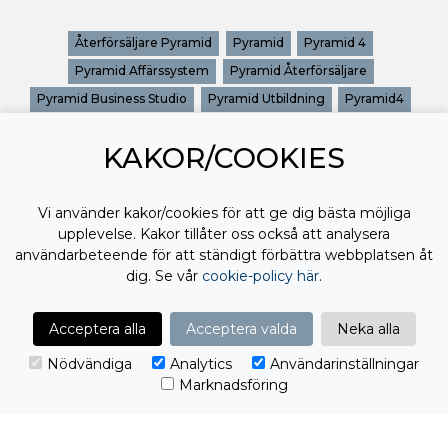
Återförsäljare Pyramid
Pyramid
Pyramid 4
Pyramid Affärssystem
Pyramid Återförsäljare
Pyramid Business Studio
Pyramid Utbildning
Pyramid4
Pyramidkonsult
Pyramidutbildning
Utbildning Pyramid
KAKOR/COOKIES
Utbildningar Pyramid
Vi använder kakor/cookies för att ge dig bästa möjliga
upplevelse. Kakor tillåter oss också att analysera
användarbeteende för att ständigt förbättra webbplatsen åt
dig. Se vår
cookie-policy här
.
Acceptera alla
Acceptera valda
Neka alla
Nödvändiga
Analytics
Användarinställningar
Marknadsföring