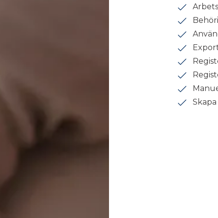
Arbets
Behör
Använd
Export
Regist
Regist
Manue
Skapa 