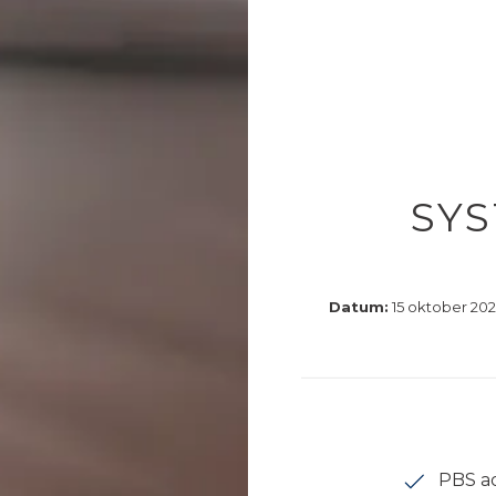
SY
Datum:
15 oktober 2020
PBS ad