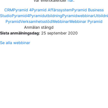
vår eventkalender
här
.
CRM
Pyramid 4
Pyramid Affärssystem
Pyramid Business
Studio
Pyramid4
Pyramidutbildning
Pyramidwebbinar
Utbildn
Pyramid
Verksamhetsstöd
Webbinar
Webbinar Pyramid
Anmälan stängd
Sista anmälningsdag:
25 september 2020
Se alla webbinar