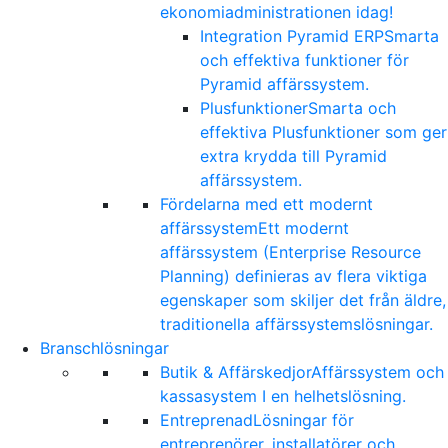
ekonomiadministrationen idag!
Integration Pyramid ERP
Smarta
och effektiva funktioner för
Pyramid affärssystem.
Plusfunktioner
Smarta och
effektiva Plusfunktioner som ger
extra krydda till Pyramid
affärssystem.
Fördelarna med ett modernt
affärssystem
Ett modernt
affärssystem (Enterprise Resource
Planning) definieras av flera viktiga
egenskaper som skiljer det från äldre,
traditionella affärssystemslösningar.
Branschlösningar
Butik & Affärskedjor
Affärssystem och
kassasystem I en helhetslösning.
Entreprenad
Lösningar för
entreprenörer, installatörer och