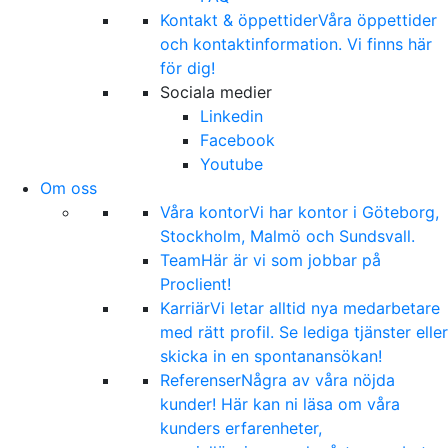
Kontakt & öppettider
Våra öppettider
och kontaktinformation. Vi finns här
för dig!
Sociala medier
Linkedin
Facebook
Youtube
Om oss
Våra kontor
Vi har kontor i Göteborg,
Stockholm, Malmö och Sundsvall.
Team
Här är vi som jobbar på
Proclient!
Karriär
Vi letar alltid nya medarbetare
med rätt profil. Se lediga tjänster eller
skicka in en spontanansökan!
Referenser
Några av våra nöjda
kunder! Här kan ni läsa om våra
kunders erfarenheter,