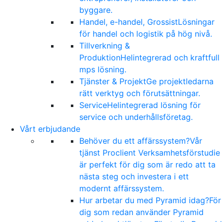
byggare.
Handel, e-handel, Grossist
Lösningar
för handel och logistik på hög nivå.
Tillverkning &
Produktion
Helintegrerad och kraftfull
mps lösning.
Tjänster & Projekt
Ge projektledarna
rätt verktyg och förutsättningar.
Service
Helintegrerad lösning för
service och underhållsföretag.
Vårt erbjudande
Behöver du ett affärssystem?
Vår
tjänst Proclient Verksamhetsförstudie
är perfekt för dig som är redo att ta
nästa steg och investera i ett
modernt affärssystem.
Hur arbetar du med Pyramid idag?
För
dig som redan använder Pyramid