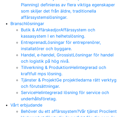
Planning) definieras av flera viktiga egenskaper
som skiljer det från äldre, traditionella
affärssystemslösningar.
Branschlösningar
Butik & Affärskedjor
Affärssystem och
kassasystem I en helhetslösning.
Entreprenad
Lösningar för entreprenörer,
installatörer och byggare.
Handel, e-handel, Grossist
Lösningar för handel
och logistik på hög nivå.
Tillverkning & Produktion
Helintegrerad och
kraftfull mps lösning.
Tjänster & Projekt
Ge projektledarna rätt verktyg
och förutsättningar.
Service
Helintegrerad lösning för service och
underhållsföretag.
Vårt erbjudande
Behöver du ett affärssystem?
Vår tjänst Proclient