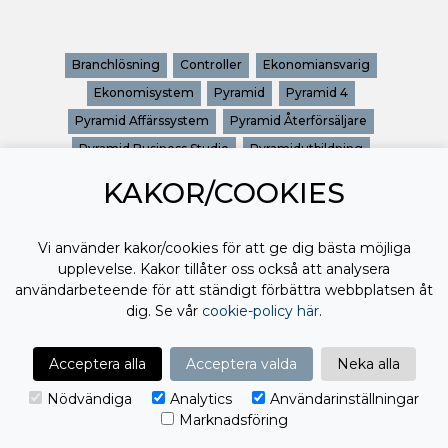
Branchlösning
Controller
Ekonomiansvarig
Ekonomisystem
Pyramid
Pyramid 4
Pyramid Affärssystem
Pyramid Återförsäljare
Pyramid Business Studio
Pyramidutbildning
Pyramidwebbinar
Utbildning Pyramid
Utbildningar Pyramid
KAKOR/COOKIES
Webbinar
Webbinar Pyramid
Vi använder kakor/cookies för att ge dig bästa möjliga
upplevelse. Kakor tillåter oss också att analysera
användarbeteende för att ständigt förbättra webbplatsen åt
dig. Se vår
cookie-policy här
.
Acceptera alla
Acceptera valda
Neka alla
Nödvändiga
Analytics
Användarinställningar
Marknadsföring