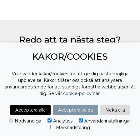
Redo att ta nästa steg?
Från första kontakt till färdig lösning. Vi tar
KAKOR/COOKIES
ansvar för helheten.
Vi använder kakor/cookies för att ge dig bästa möjliga
Jag vill komma igång!
upplevelse. Kakor tillåter oss också att analysera
användarbeteende för att ständigt förbättra webbplatsen åt
dig. Se vår
cookie-policy här
.
Acceptera alla
Acceptera valda
Neka alla
Nödvändiga
Analytics
Användarinställningar
Marknadsföring
Jag samtycker till
behandling av mina
personuppgifter