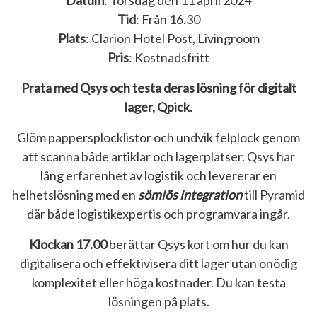
Datum
: Torsdag den 11 april 2024
Tid
: Från 16.30
Plats
: Clarion Hotel Post, Livingroom
Pris
: Kostnadsfritt
Prata med Qsys
och testa deras lösning för digitalt
lager, Qpick.
Glöm pappersplocklistor och undvik felplock genom
att scanna både artiklar och lagerplatser. Qsys har
lång erfarenhet av logistik och levererar en
helhetslösning med en
sömlös integration
till Pyramid
där både logistikexpertis och programvara ingår.
Klockan 17.00
berättar Qsys kort om hur du kan
digitalisera och effektivisera ditt lager utan onödig
komplexitet eller höga kostnader. Du kan testa
lösningen på plats.