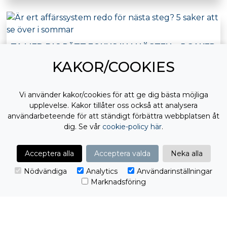
TA MED DIG RÄTT FOKUS IN I HÖSTEN – 5 SAKER
ATT SE ÖVER I SOMMAR
KAKOR/COOKIES
BUSINESS STUDIO
PYRAMID
Sommaren är en av få perioder på året då tempot
Vi använder kakor/cookies för att ge dig bästa möjliga
PROCLIENT
upplevelse. Kakor tillåter oss också att analysera
Publicerat 22 jun 2026
användarbeteende för att ständigt förbättra webbplatsen åt
dig. Se vår
cookie-policy här
.
Acceptera alla
Acceptera valda
Neka alla
UNDVIK ATT BLI LURAD AV BEDRAGARE I
SOMMAR
Nödvändiga
Analytics
Användarinställningar
PYRAMID
Marknadsföring
Under sommaren, när många är på semester och
ordinarie personal
PROCLIENT
Publicerat 8 jun 2026