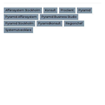
Affärssystem Stockholm
Konsult
Proclient
Pyramid
Pyramid Affärssystem
Pyramid Business Studio
Pyramid Stockholm
Pyramidkonsult
Regionchef
Systemutvecklare