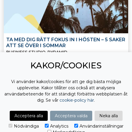
TA MED DIG RÄTT FOKUS IN I HÖSTEN – 5 SAKER
ATT SE ÖVER I SOMMAR
BUSINESS STUDIO
PYRAMID
Sommaren är en av få perioder på året då tempot
KAKOR/COOKIES
PROCLIENT
Publicerat 22 jun 2026
Vi använder kakor/cookies för att ge dig bästa möjliga
upplevelse. Kakor tillåter oss också att analysera
användarbeteende för att ständigt förbättra webbplatsen åt
dig. Se vår
cookie-policy här
.
Acceptera alla
Acceptera valda
Neka alla
Nödvändiga
Analytics
Användarinställningar