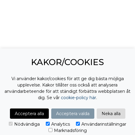
KAKOR/COOKIES
Vi använder kakor/cookies för att ge dig bästa möjliga
upplevelse. Kakor tillåter oss också att analysera
användarbeteende för att ständigt förbättra webbplatsen åt
dig. Se vår
cookie-policy här
.
Acceptera alla
Acceptera valda
Neka alla
Redo att ta nästa steg?
Nödvändiga
Analytics
Användarinställningar
Marknadsföring
Från första kontakt till färdig lösning. Vi tar