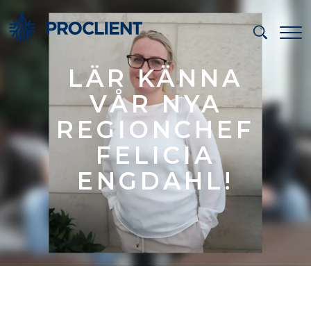
LÄR KÄNNA
VÅR NYA
REGIONCHEF
FELICIA
ENGDAHL!