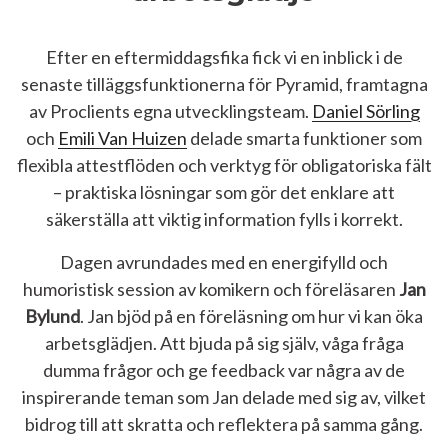
Efter en eftermiddagsfika fick vi en inblick i de
senaste tilläggsfunktionerna för Pyramid, framtagna
av Proclients egna utvecklingsteam.
Daniel Sörling
och
Emili Van Huizen
delade smarta funktioner som
flexibla attestflöden och verktyg för obligatoriska fält
– praktiska lösningar som gör det enklare att
säkerställa att viktig information fylls i korrekt.
Dagen avrundades med en energifylld och
humoristisk session av komikern och föreläsaren
Jan
Bylund
. Jan bjöd på en föreläsning om hur vi kan öka
arbetsglädjen. Att bjuda på sig själv, våga fråga
dumma frågor och ge feedback var några av de
inspirerande teman som Jan delade med sig av, vilket
bidrog till att skratta och reflektera på samma gång.