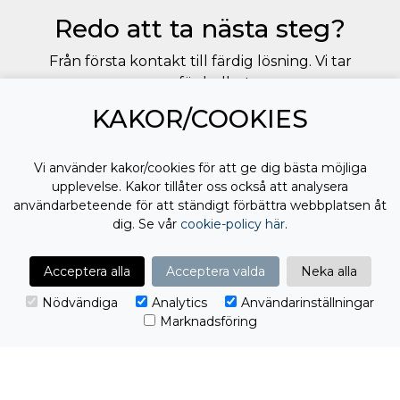
Redo att ta nästa steg?
Från första kontakt till färdig lösning. Vi tar
ansvar för helheten.
KAKOR/COOKIES
Jag vill komma igång!
Vi använder kakor/cookies för att ge dig bästa möjliga
upplevelse. Kakor tillåter oss också att analysera
användarbeteende för att ständigt förbättra webbplatsen åt
dig. Se vår
cookie-policy här
.
Acceptera alla
Acceptera valda
Neka alla
Jag samtycker till
behandling av mina
personuppgifter
Nödvändiga
Analytics
Användarinställningar
Marknadsföring
EMAIL
PROCLIENT