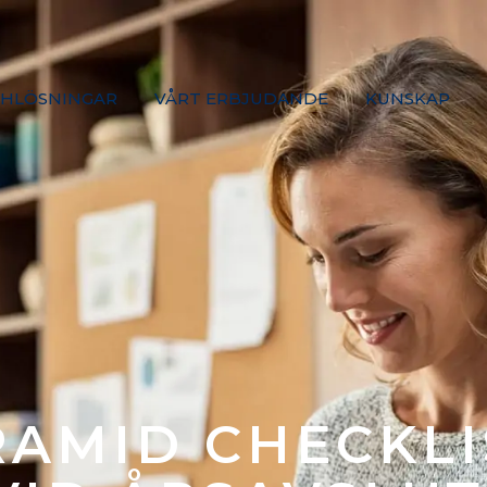
HLÖSNINGAR
VÅRT ERBJUDANDE
KUNSKAP
RAMID CHECKLI