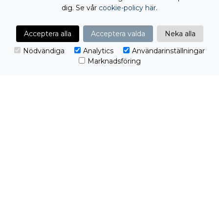
dig. Se vår
cookie-policy här
.
Acceptera alla
Acceptera valda
Neka alla
Nödvändiga
Analytics
Användarinställningar
Marknadsföring
Redo att ta nästa steg?
Från första kontakt till färdig lösning. Vi tar
ansvar för helheten.
Jag vill komma igång!