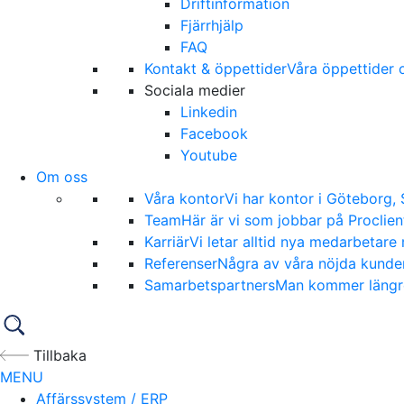
Driftinformation
Fjärrhjälp
FAQ
Kontakt & öppettider
Våra öppettider o
Sociala medier
Linkedin
Facebook
Youtube
Om oss
Våra kontor
Vi har kontor i Göteborg,
Team
Här är vi som jobbar på Proclien
Karriär
Vi letar alltid nya medarbetare 
Referenser
Några av våra nöjda kunder
Samarbetspartners
Man kommer längre 
Tillbaka
MENU
Affärssystem / ERP