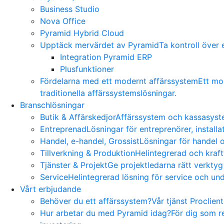
Business Studio
Nova Office
Pyramid Hybrid Cloud
Upptäck mervärdet av Pyramid
Ta kontroll över
Integration Pyramid ERP
Plusfunktioner
Fördelarna med ett modernt affärssystem
Ett mo
traditionella affärssystemslösningar.
Branschlösningar
Butik & Affärskedjor
Affärssystem och kassasyste
Entreprenad
Lösningar för entreprenörer, install
Handel, e-handel, Grossist
Lösningar för handel o
Tillverkning & Produktion
Helintegrerad och kraft
Tjänster & Projekt
Ge projektledarna rätt verktyg
Service
Helintegrerad lösning för service och und
Vårt erbjudande
Behöver du ett affärssystem?
Vår tjänst Proclien
Hur arbetar du med Pyramid idag?
För dig som r