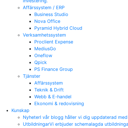
investering.
Affärssystem / ERP
Business Studio
Nova Office
Pyramid Hybrid Cloud
Verksamhetssystem
Proclient Expense
MediusGo
Oneflow
Qpick
PS Finance Group
Tjänster
Affärssystem
Teknik & Drift
Webb & E-handel
Ekonomi & redovisning
Kunskap
Nyheter
I vår blogg håller vi dig uppdaterad me
Utbildningar
Vi erbjuder schemalagda utbildning