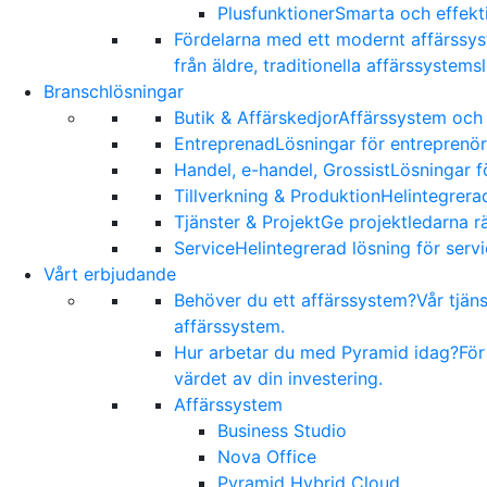
Plusfunktioner
Smarta och effekti
Fördelarna med ett modernt affärssy
från äldre, traditionella affärssystems
Branschlösningar
Butik & Affärskedjor
Affärssystem och 
Entreprenad
Lösningar för entreprenör
Handel, e-handel, Grossist
Lösningar f
Tillverkning & Produktion
Helintegrerad
Tjänster & Projekt
Ge projektledarna rä
Service
Helintegrerad lösning för serv
Vårt erbjudande
Behöver du ett affärssystem?
Vår tjän
affärssystem.
Hur arbetar du med Pyramid idag?
För
värdet av din investering.
Affärssystem
Business Studio
Nova Office
Pyramid Hybrid Cloud