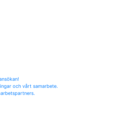
nansökan!
ningar och vårt samarbete.
marbetspartners.