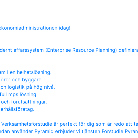
 ekonomiadministrationen idag!
dernt affärssystem (Enterprise Resource Planning) definieras
m I en helhetslösning.
atörer och byggare.
ch logistik på hög nivå.
full mps lösning.
 och förutsättningar.
erhållsföretag.
t Verksamhetsförstudie är perfekt för dig som är redo att t
edan använder Pyramid erbjuder vi tjänsten Förstudie Pyr