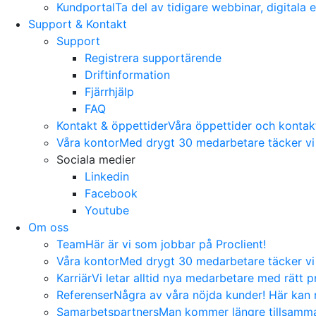
Kundportal
Ta del av tidigare webbinar, digitala
Support & Kontakt
Support
Registrera supportärende
Driftinformation
Fjärrhjälp
FAQ
Kontakt & öppettider
Våra öppettider och kontakti
Våra kontor
Med drygt 30 medarbetare täcker vi 
Sociala medier
Linkedin
Facebook
Youtube
Om oss
Team
Här är vi som jobbar på Proclient!
Våra kontor
Med drygt 30 medarbetare täcker vi 
Karriär
Vi letar alltid nya medarbetare med rätt pr
Referenser
Några av våra nöjda kunder! Här kan n
Samarbetspartners
Man kommer längre tillsamman