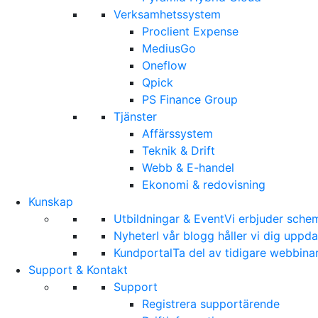
Verksamhetssystem
Proclient Expense
MediusGo
Oneflow
Qpick
PS Finance Group
Tjänster
Affärssystem
Teknik & Drift
Webb & E-handel
Ekonomi & redovisning
Kunskap
Utbildningar & Event
Vi erbjuder sche
Nyheter
I vår blogg håller vi dig upp
Kundportal
Ta del av tidigare webbina
Support & Kontakt
Support
Registrera supportärende