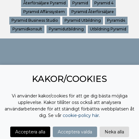
Återförsäljare Pyramid
Pyramid
Pyramid 4
Pyramid Affärssystem
Pyramid Återförsäljare
Pyramid Business Studio
Pyramid Utbildning
Pyramid4
Pyramidkonsult
Pyramidutbildning
Utbildning Pyramid
KAKOR/COOKIES
Vi använder kakor/cookies för att ge dig bästa möjliga
upplevelse. Kakor tillåter oss också att analysera
användarbeteende för att ständigt förbättra webbplatsen åt
dig. Se vår
cookie-policy här
.
Acceptera alla
Acceptera valda
Neka alla