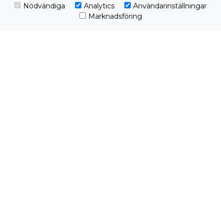
Nödvändiga
Analytics
Användarinställningar
Marknadsföring
Anmälan stängd
Sista anmälningsdag:
31 oktober 2024