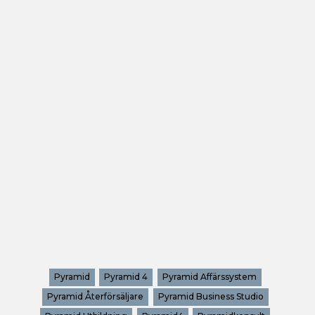
Pyramid
Pyramid 4
Pyramid Affärssystem
Pyramid Återförsäljare
Pyramid Business Studio