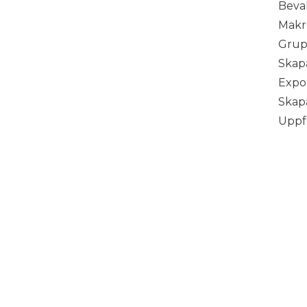
Beva
Makr
Grup
Skapa
Expor
Skapa
Uppfö