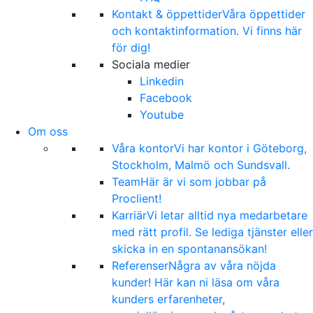
Kontakt & öppettider
Våra öppettider
och kontaktinformation. Vi finns här
för dig!
Sociala medier
Linkedin
Facebook
Youtube
Om oss
Våra kontor
Vi har kontor i Göteborg,
Stockholm, Malmö och Sundsvall.
Team
Här är vi som jobbar på
Proclient!
Karriär
Vi letar alltid nya medarbetare
med rätt profil. Se lediga tjänster eller
skicka in en spontanansökan!
Referenser
Några av våra nöjda
kunder! Här kan ni läsa om våra
kunders erfarenheter,