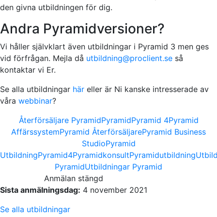
den givna utbildningen för dig.
Andra Pyramidversioner?
Vi håller självklart även utbildningar i Pyramid 3 men ges
vid förfrågan. Mejla då
utbildning@proclient.se
så
kontaktar vi Er.
Se alla utbildningar
här
eller är Ni kanske intresserade av
våra
webbinar
?
Återförsäljare Pyramid
Pyramid
Pyramid 4
Pyramid
Affärssystem
Pyramid Återförsäljare
Pyramid Business
Studio
Pyramid
Utbildning
Pyramid4
Pyramidkonsult
Pyramidutbildning
Utbil
Pyramid
Utbildningar Pyramid
Anmälan stängd
Sista anmälningsdag:
4 november 2021
Se alla utbildningar