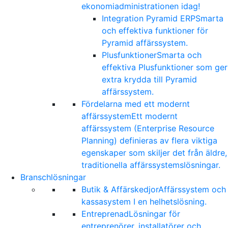
ekonomiadministrationen idag!
Integration Pyramid ERP
Smarta
och effektiva funktioner för
Pyramid affärssystem.
Plusfunktioner
Smarta och
effektiva Plusfunktioner som ger
extra krydda till Pyramid
affärssystem.
Fördelarna med ett modernt
affärssystem
Ett modernt
affärssystem (Enterprise Resource
Planning) definieras av flera viktiga
egenskaper som skiljer det från äldre,
traditionella affärssystemslösningar.
Branschlösningar
Butik & Affärskedjor
Affärssystem och
kassasystem I en helhetslösning.
Entreprenad
Lösningar för
entreprenörer, installatörer och