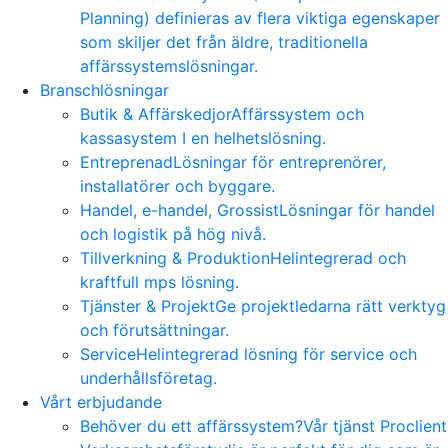
Planning) definieras av flera viktiga egenskaper
som skiljer det från äldre, traditionella
affärssystemslösningar.
Branschlösningar
Butik & Affärskedjor
Affärssystem och
kassasystem I en helhetslösning.
Entreprenad
Lösningar för entreprenörer,
installatörer och byggare.
Handel, e-handel, Grossist
Lösningar för handel
och logistik på hög nivå.
Tillverkning & Produktion
Helintegrerad och
kraftfull mps lösning.
Tjänster & Projekt
Ge projektledarna rätt verktyg
och förutsättningar.
Service
Helintegrerad lösning för service och
underhållsföretag.
Vårt erbjudande
Behöver du ett affärssystem?
Vår tjänst Proclient