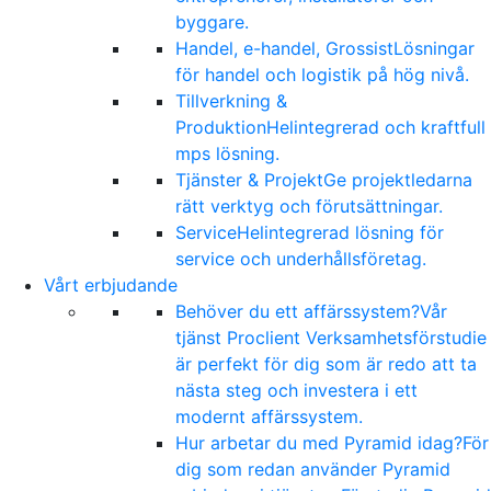
byggare.
Handel, e-handel, Grossist
Lösningar
för handel och logistik på hög nivå.
Tillverkning &
Produktion
Helintegrerad och kraftfull
mps lösning.
Tjänster & Projekt
Ge projektledarna
rätt verktyg och förutsättningar.
Service
Helintegrerad lösning för
service och underhållsföretag.
Vårt erbjudande
Behöver du ett affärssystem?
Vår
tjänst Proclient Verksamhetsförstudie
är perfekt för dig som är redo att ta
nästa steg och investera i ett
modernt affärssystem.
Hur arbetar du med Pyramid idag?
För
dig som redan använder Pyramid