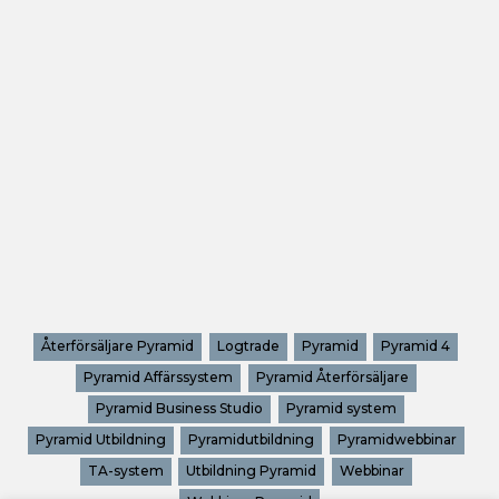
Återförsäljare Pyramid
Logtrade
Pyramid
Pyramid 4
Pyramid Affärssystem
Pyramid Återförsäljare
Pyramid Business Studio
Pyramid system
Pyramid Utbildning
Pyramidutbildning
Pyramidwebbinar
TA-system
Utbildning Pyramid
Webbinar