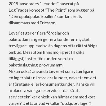
2018 lanserades ”Leveriet” baserat på
LogTrades koncept ”The Point” som bygger på
”Den uppkopplade pallen” som lanserats
tillsammans med Ericsson.
Leveriet ger er flera fördelar och
paketutlämningen ger era kunder en mycket
trevligare upplevelse än dagens ofta rätt stökiga
ombud. Dessutom finns möjlighet till olika
tilläggstjänster för kunden som t.ex.
paketinslagning, provrum mm.
Ni kan också använda Leveriet som ytterligare
en lagerplats närmre era kunder, oavsett om det
är företags- eller konsumentkunder. Kanske vill
ni placera vanliga reservdelar där så att
servicetekniker enkelt kan hämta dem med kort
varsel? Detta är vad vi kallar ”utskjutet lager”.