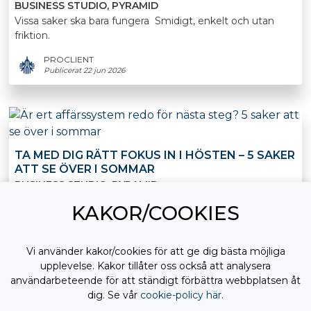
BUSINESS STUDIO
PYRAMID
Vissa saker ska bara fungera Smidigt, enkelt och utan
friktion.
PROCLIENT
Publicerat 22 jun 2026
TA MED DIG RÄTT FOKUS IN I HÖSTEN – 5 SAKER
ATT SE ÖVER I SOMMAR
BUSINESS STUDIO
PYRAMID
Sommaren är en av få perioder på året då tempot
KAKOR/COOKIES
PROCLIENT
Publicerat 22 jun 2026
Vi använder kakor/cookies för att ge dig bästa möjliga
upplevelse. Kakor tillåter oss också att analysera
användarbeteende för att ständigt förbättra webbplatsen åt
dig. Se vår
cookie-policy här
.
UNDVIK ATT BLI LURAD AV BEDRAGARE I