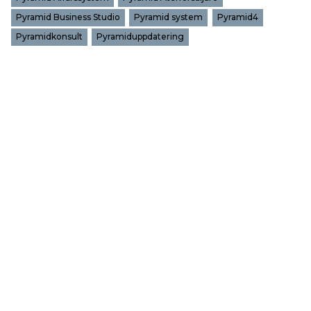
Pyramid Business Studio
Pyramid system
Pyramid4
Pyramidkonsult
Pyramiduppdatering