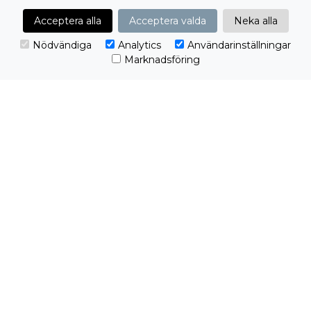
SOMMAR
Acceptera alla
Acceptera valda
Neka alla
PYRAMID
Under sommaren, när många är på semester och
Nödvändiga
Analytics
Användarinställningar
ordinarie personal
Marknadsföring
PROCLIENT
Publicerat 8 jun 2026
Redo att ta nästa steg?
Från första kontakt till färdig lösning. Vi tar
ansvar för helheten.
Jag vill komma igång!