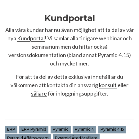
Kundportal
Alla våra kunder har nu även möjlighet att ta del av vår
nya
Kundportal
! Vi samlar alla tidigare webbinar och
seminarium men du hittar också
versionsdokumentation (bland annat Pyramid 4.15)
och mycket mer.
För att ta del av detta exklusiva innehåll är du
välkommen att kontakta din ansvarig
konsult
eller
säljare
för inloggningsuppgifter.
ERP
ERP Pyramid
Pyramid
Pyramid 4
Pyramid 4.15
Pyramid Affärssystem
Pyramid Återförsäljare