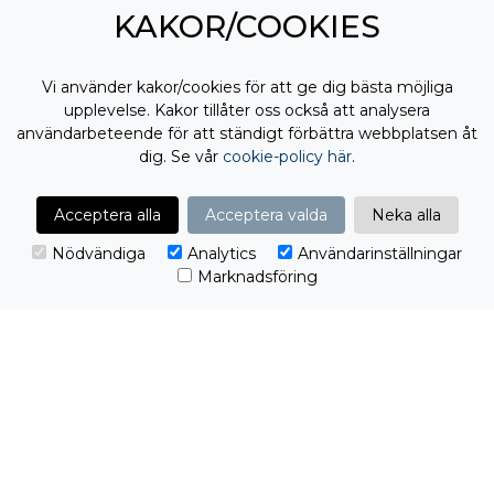
KAKOR/COOKIES
Vi använder kakor/cookies för att ge dig bästa möjliga
upplevelse. Kakor tillåter oss också att analysera
användarbeteende för att ständigt förbättra webbplatsen åt
dig. Se vår
cookie-policy här
.
Acceptera alla
Acceptera valda
Neka alla
Nödvändiga
Analytics
Användarinställningar
Marknadsföring
Redo att ta nästa steg?
Från första kontakt till färdig lösning. Vi tar
ansvar för helheten.
Jag vill komma igång!